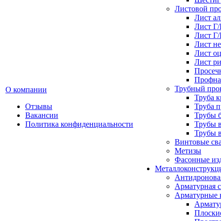
Листовой пр
Лист а
Лист Г
Лист Г
Лист н
Лист о
Лист р
Просеч
Профна
Трубный про
О компании
Труба к
Отзывы
Труба 
Вакансии
Трубы 
Политика конфиденциальности
Трубы 
Трубы 
Винтовые св
Метизы
Фасонные из
Металлоконструкц
Антидронова
Арматурная с
Арматурные 
Армату
Плоски