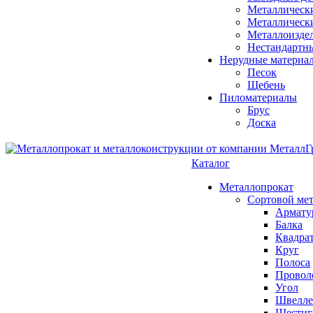
Металлическ
Металлическ
Металлоизде
Нестандартн
Нерудные материа
Песок
Щебень
Пиломатериалы
Брус
Доска
Каталог
Металлопрокат
Сортовой ме
Армату
Балка
Квадра
Круг
Полоса
Проволо
Угол
Швелле
Шестиг