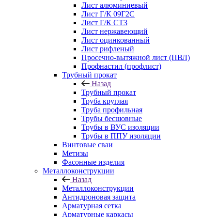
Лист алюминиевый
Лист Г/К 09Г2С
Лист Г/К СТ3
Лист нержавеющий
Лист оцинкованный
Лист рифленый
Просечно-вытяжной лист (ПВЛ)
Профнастил (профлист)
Трубный прокат
Назад
Трубный прокат
Труба круглая
Труба профильная
Трубы бесшовные
Трубы в ВУС изоляции
Трубы в ППУ изоляции
Винтовые сваи
Метизы
Фасонные изделия
Металлоконструкции
Назад
Металлоконструкции
Антидроновая защита
Арматурная сетка
Арматурные каркасы