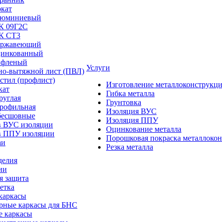
окат
люминиевый
/К 09Г2С
/К СТ3
ержавеющий
цинкованный
ифленый
Услуги
но-вытяжной лист (ПВЛ)
стил (профлист)
Изготовление металлоконструкц
кат
Гибка металла
руглая
Грунтовка
профильная
Изоляция ВУС
бесшовные
Изоляция ППУ
в ВУС изоляции
Оцинкование металла
в ППУ изоляции
Порошковая покраска металлоко
аи
Резка металла
делия
ии
я защита
етка
каркасы
рные каркасы для БНС
е каркасы