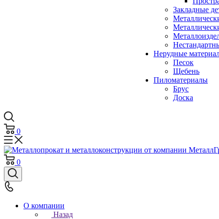
Простр
Закладные де
Металлическ
Металлическ
Металлоизде
Нестандартн
Нерудные материа
Песок
Щебень
Пиломатериалы
Брус
Доска
0
0
О компании
Назад