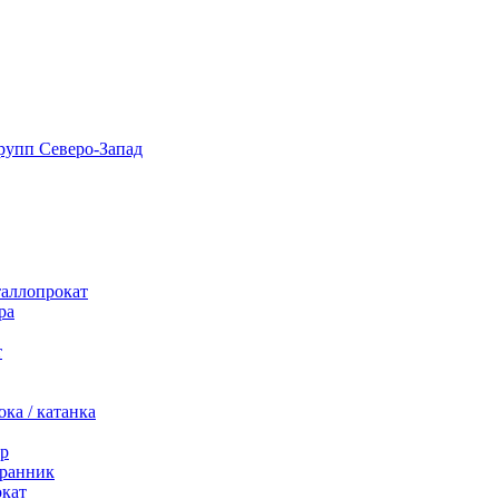
таллопрокат
ра
т
ка / катанка
р
ранник
окат