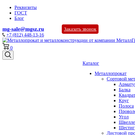
Реквизиты
ГОСТ
Блог
mg-sale@mgsz.ru
Заказать звонок
+7 (812) 448-13-16
0
Каталог
Металлопрокат
Сортовой ме
Армату
Балка
Квадра
Круг
Полоса
Проволо
Угол
Швелле
Шестиг
Листовой пр