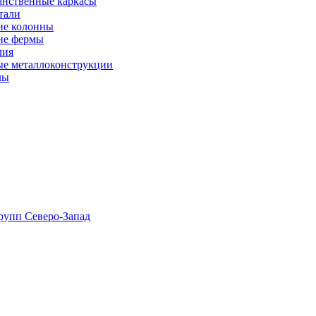
анственные каркасы
тали
ие колонны
ие фермы
лия
ые металлоконструкции
лы