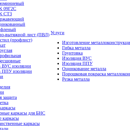
люминиевый
/К 09Г2С
/К СТ3
ержавеющий
цинкованный
ифленый
Услуги
но-вытяжной лист (ПВЛ)
стил (профлист)
Изготовление металлоконструкц
кат
Гибка металла
руглая
Грунтовка
профильная
Изоляция ВУС
бесшовные
Изоляция ППУ
в ВУС изоляции
Оцинкование металла
в ППУ изоляции
Порошковая покраска металлоко
аи
Резка металла
делия
ии
я защита
етка
каркасы
рные каркасы для БНС
е каркасы
анственные каркасы
тали