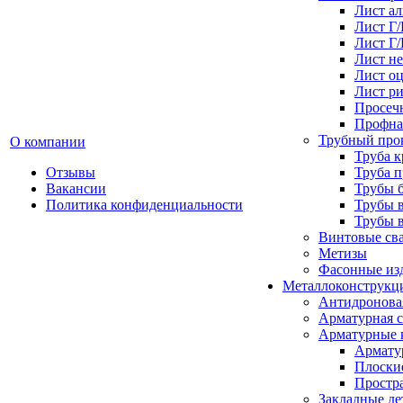
Лист а
Лист Г
Лист Г
Лист н
Лист о
Лист р
Просеч
Профна
Трубный про
О компании
Труба к
Отзывы
Труба 
Вакансии
Трубы 
Политика конфиденциальности
Трубы 
Трубы 
Винтовые св
Метизы
Фасонные из
Металлоконструкц
Антидронова
Арматурная с
Арматурные 
Армату
Плоски
Простр
Закладные де