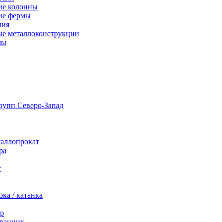
ие колонны
ие фермы
лия
ые металлоконструкции
лы
таллопрокат
ра
т
ка / катанка
р
ранник