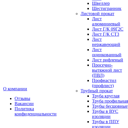
Швеллер
Шестигранник
Листовой прокат
Лист
алюминиевый
Лист Г/К 09Г2С
Лист Г/К СТ3
Лист
нержавеющий
Лист
оцинкованный
Лист рифленый
Просечно-
вытяжной лист
(ПВЛ)
Профнастил
(профлист)
О компании
Трубный прокат
Труба круглая
Отзывы
Труба профильная
Вакансии
Трубы бесшовные
Политика
Трубы в ВУС
конфиденциальности
изоляции
Трубы в ППУ
изоляции