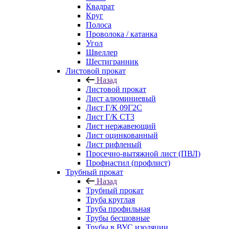
Квадрат
Круг
Полоса
Проволока / катанка
Угол
Швеллер
Шестигранник
Листовой прокат
Назад
Листовой прокат
Лист алюминиевый
Лист Г/К 09Г2С
Лист Г/К СТ3
Лист нержавеющий
Лист оцинкованный
Лист рифленый
Просечно-вытяжной лист (ПВЛ)
Профнастил (профлист)
Трубный прокат
Назад
Трубный прокат
Труба круглая
Труба профильная
Трубы бесшовные
Трубы в ВУС изоляции