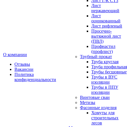
Лист Г/К СТ3
Лист
нержавеющий
Лист
оцинкованный
Лист рифленый
Просечно-
вытяжной лист
(ПВЛ)
Профнастил
(профлист)
О компании
Трубный прокат
Труба круглая
Отзывы
Труба профильная
Вакансии
Трубы бесшовные
Политика
Трубы в ВУС
конфиденциальности
изоляции
Трубы в ППУ
изоляции
Винтовые сваи
Метизы
Фасонные изделия
Хомуты для
строительных
лесов