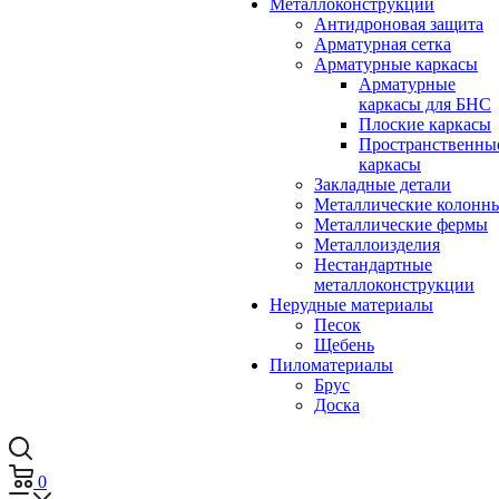
Металлоконструкции
Антидроновая защита
Арматурная сетка
Арматурные каркасы
Арматурные
каркасы для БНС
Плоские каркасы
Пространственны
каркасы
Закладные детали
Металлические колонн
Металлические фермы
Металлоизделия
Нестандартные
металлоконструкции
Нерудные материалы
Песок
Щебень
Пиломатериалы
Брус
Доска
0