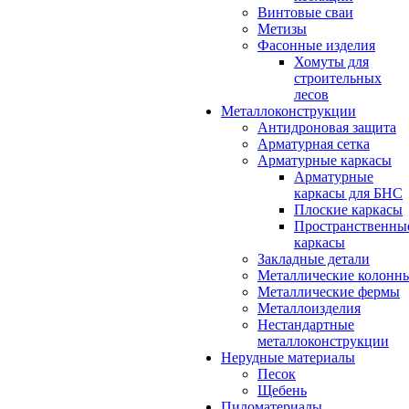
Винтовые сваи
Метизы
Фасонные изделия
Хомуты для
строительных
лесов
Металлоконструкции
Антидроновая защита
Арматурная сетка
Арматурные каркасы
Арматурные
каркасы для БНС
Плоские каркасы
Пространственны
каркасы
Закладные детали
Металлические колонн
Металлические фермы
Металлоизделия
Нестандартные
металлоконструкции
Нерудные материалы
Песок
Щебень
Пиломатериалы