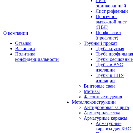
Лист
оцинкованный
Лист рифленый
Просечно-
вытяжной лист
(ПВЛ)
Профнастил
О компании
(профлист)
Отзывы
Трубный прокат
Вакансии
Труба круглая
Политика
Труба профильная
конфиденциальности
Трубы бесшовные
Трубы в ВУС
изоляции
Трубы в ППУ
изоляции
Винтовые сваи
Метизы
Фасонные изделия
Металлоконструкции
Антидроновая защита
Арматурная сетка
Арматурные каркасы
Арматурные
каркасы для БНС