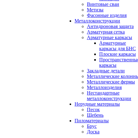
Винтовые сваи
Метизы
Фасонные изделия
Металлоконструкции
Антидроновая защита
Арматурная сетка
Арматурные каркасы
Арматурные
каркасы для БНС
Плоские каркасы
Пространственны
каркасы
Закладные детали
Металлические колонн
Металлические фермы
Металлоизделия
Нестандартные
металлоконструкции
Нерудные материалы
Песок
Щебень
Пиломатериалы
Брус
Доска