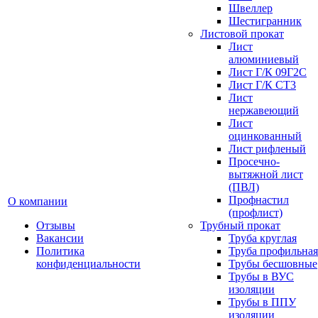
Швеллер
Шестигранник
Листовой прокат
Лист
алюминиевый
Лист Г/К 09Г2С
Лист Г/К СТ3
Лист
нержавеющий
Лист
оцинкованный
Лист рифленый
Просечно-
вытяжной лист
(ПВЛ)
Профнастил
О компании
(профлист)
Отзывы
Трубный прокат
Вакансии
Труба круглая
Политика
Труба профильная
конфиденциальности
Трубы бесшовные
Трубы в ВУС
изоляции
Трубы в ППУ
изоляции