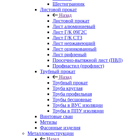
Шестигранник
Листовой прокат
Назад
Листовой прокат
Лист алюминиевый
Лист Г/К 09Г2С
Лист Г/К СТ3
Лист нержавеющий
Лист оцинкованный
Лист рифленый
Просечно-вытяжной лист (ПВЛ)
Профнастил (профлист)
Трубный прокат
Назад
Трубный прокат
Труба круглая
Труба профильная
Трубы бесшовные
Трубы в ВУС изоляции
Трубы в ППУ изоляции
Винтовые сваи
Метизы
Фасонные изделия
Металлоконструкции
Назад