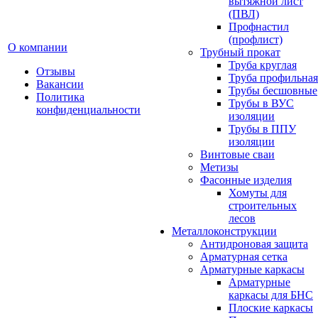
вытяжной лист
(ПВЛ)
Профнастил
(профлист)
О компании
Трубный прокат
Труба круглая
Отзывы
Труба профильная
Вакансии
Трубы бесшовные
Политика
Трубы в ВУС
конфиденциальности
изоляции
Трубы в ППУ
изоляции
Винтовые сваи
Метизы
Фасонные изделия
Хомуты для
строительных
лесов
Металлоконструкции
Антидроновая защита
Арматурная сетка
Арматурные каркасы
Арматурные
каркасы для БНС
Плоские каркасы