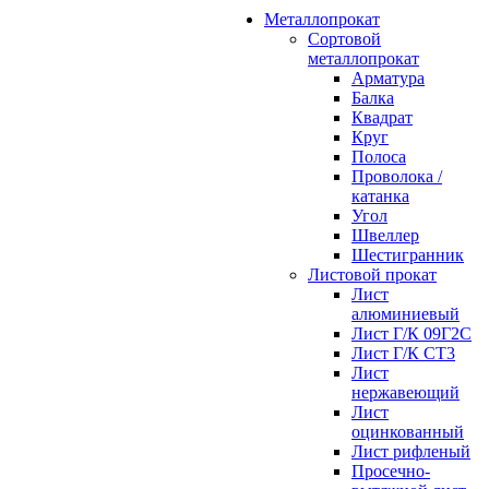
Металлопрокат
Сортовой
металлопрокат
Арматура
Балка
Квадрат
Круг
Полоса
Проволока /
катанка
Угол
Швеллер
Шестигранник
Листовой прокат
Лист
алюминиевый
Лист Г/К 09Г2С
Лист Г/К СТ3
Лист
нержавеющий
Лист
оцинкованный
Лист рифленый
Просечно-