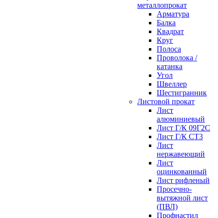
металлопрокат
Арматура
Балка
Квадрат
Круг
Полоса
Проволока /
катанка
Угол
Швеллер
Шестигранник
Листовой прокат
Лист
алюминиевый
Лист Г/К 09Г2С
Лист Г/К СТ3
Лист
нержавеющий
Лист
оцинкованный
Лист рифленый
Просечно-
вытяжной лист
(ПВЛ)
Профнастил