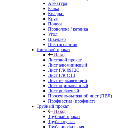
Арматура
Балка
Квадрат
Круг
Полоса
Проволока / катанка
Угол
Швеллер
Шестигранник
Листовой прокат
Назад
Листовой прокат
Лист алюминиевый
Лист Г/К 09Г2С
Лист Г/К СТ3
Лист нержавеющий
Лист оцинкованный
Лист рифленый
Просечно-вытяжной лист (ПВЛ)
Профнастил (профлист)
Трубный прокат
Назад
Трубный прокат
Труба круглая
Труба профильная