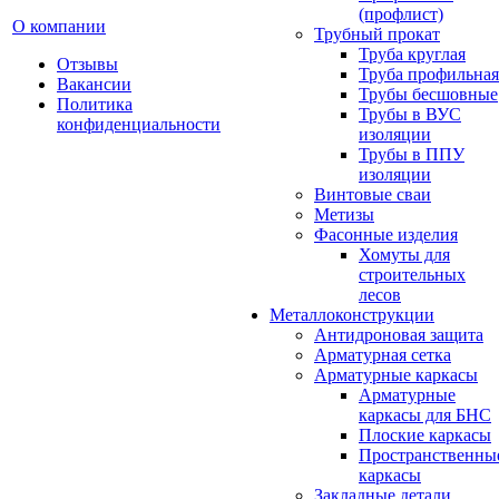
(профлист)
О компании
Трубный прокат
Труба круглая
Отзывы
Труба профильная
Вакансии
Трубы бесшовные
Политика
Трубы в ВУС
конфиденциальности
изоляции
Трубы в ППУ
изоляции
Винтовые сваи
Метизы
Фасонные изделия
Хомуты для
строительных
лесов
Металлоконструкции
Антидроновая защита
Арматурная сетка
Арматурные каркасы
Арматурные
каркасы для БНС
Плоские каркасы
Пространственны
каркасы
Закладные детали