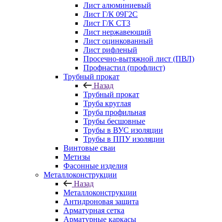
Лист алюминиевый
Лист Г/К 09Г2С
Лист Г/К СТ3
Лист нержавеющий
Лист оцинкованный
Лист рифленый
Просечно-вытяжной лист (ПВЛ)
Профнастил (профлист)
Трубный прокат
Назад
Трубный прокат
Труба круглая
Труба профильная
Трубы бесшовные
Трубы в ВУС изоляции
Трубы в ППУ изоляции
Винтовые сваи
Метизы
Фасонные изделия
Металлоконструкции
Назад
Металлоконструкции
Антидроновая защита
Арматурная сетка
Арматурные каркасы