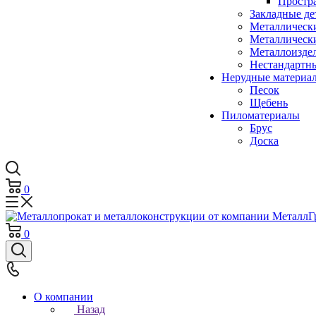
Простр
Закладные де
Металлическ
Металлическ
Металлоизде
Нестандартн
Нерудные материа
Песок
Щебень
Пиломатериалы
Брус
Доска
0
0
О компании
Назад