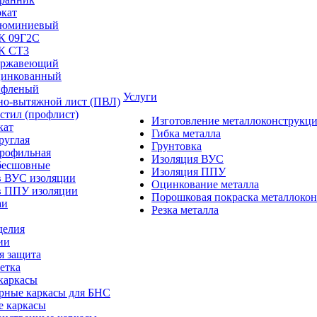
окат
люминиевый
/К 09Г2С
/К СТ3
ержавеющий
цинкованный
ифленый
Услуги
но-вытяжной лист (ПВЛ)
стил (профлист)
Изготовление металлоконструкц
кат
Гибка металла
руглая
Грунтовка
профильная
Изоляция ВУС
бесшовные
Изоляция ППУ
в ВУС изоляции
Оцинкование металла
в ППУ изоляции
Порошковая покраска металлоко
аи
Резка металла
делия
ии
я защита
етка
каркасы
рные каркасы для БНС
е каркасы