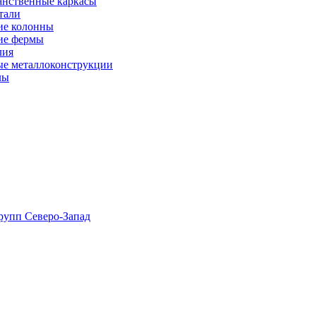
анственные каркасы
тали
ие колонны
ие фермы
лия
ые металлоконструкции
лы