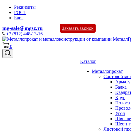
Реквизиты
ГОСТ
Блог
mg-sale@mgsz.ru
Заказать звонок
+7 (812) 448-13-16
0
Каталог
Металлопрокат
Сортовой ме
Армату
Балка
Квадра
Круг
Полоса
Проволо
Угол
Швелле
Шестиг
Листовой пр