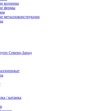
ие колонны
ие фермы
лия
ые металлоконструкции
лы
таллопрокат
ра
т
ка / катанка
р
ранник