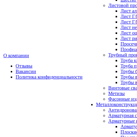
Листовой пр
Лист а
Лист Г
Лист Г
Лист н
Лист о
Лист р
Просеч
Профна
Трубный про
О компании
Труба к
Отзывы
Труба 
Вакансии
Трубы 
Политика конфиденциальности
Трубы 
Трубы 
Винтовые св
Метизы
Фасонные из
Металлоконструкц
Антидронова
Арматурная с
Арматурные 
Армату
Плоски