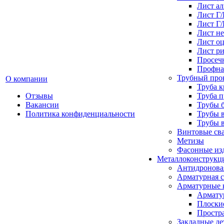
Лист а
Лист Г
Лист Г
Лист н
Лист о
Лист р
Просеч
Профна
Трубный про
О компании
Труба к
Отзывы
Труба 
Вакансии
Трубы 
Политика конфиденциальности
Трубы 
Трубы 
Винтовые св
Метизы
Фасонные из
Металлоконструкц
Антидронова
Арматурная с
Арматурные 
Армату
Плоски
Простр
Закладные де