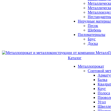
Металлическ
Металлическ
Металлоизде
Нестандартн
Нерудные материа
Песок
Щебень
Пиломатериалы
Брус
Доска
Каталог
Металлопрокат
Сортовой ме
Армату
Балка
Квадра
Круг
Полоса
Проволо
Угол
Швелле
Шестиг