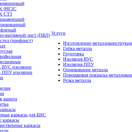
люминиевый
/К 09Г2С
/К СТ3
ержавеющий
цинкованный
ифленый
Услуги
но-вытяжной лист (ПВЛ)
стил (профлист)
Изготовление металлоконструкц
кат
Гибка металла
руглая
Грунтовка
профильная
Изоляция ВУС
бесшовные
Изоляция ППУ
в ВУС изоляции
Оцинкование металла
в ППУ изоляции
Порошковая покраска металлоко
аи
Резка металла
делия
ии
я защита
етка
каркасы
рные каркасы для БНС
е каркасы
анственные каркасы
тали