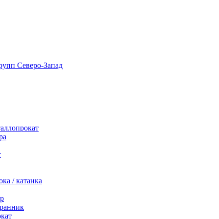
таллопрокат
ра
т
ка / катанка
р
ранник
окат