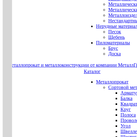
Металлическ
Металлическ
Металлоизде
Нестандартн
Нерудные материа
Песок
Щебень
Пиломатериалы
Брус
Доска
Каталог
Металлопрокат
Сортовой ме
Армату
Балка
Квадра
Круг
Полоса
Проволо
Угол
Швелле
Шестиг