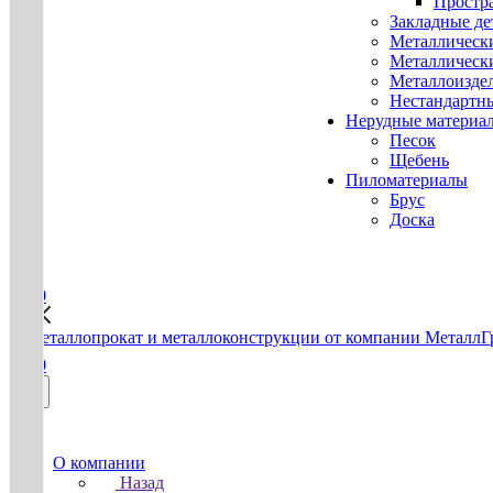
Простр
Закладные де
Металлическ
Металлическ
Металлоизде
Нестандартн
Нерудные материа
Песок
Щебень
Пиломатериалы
Брус
Доска
0
0
О компании
Назад