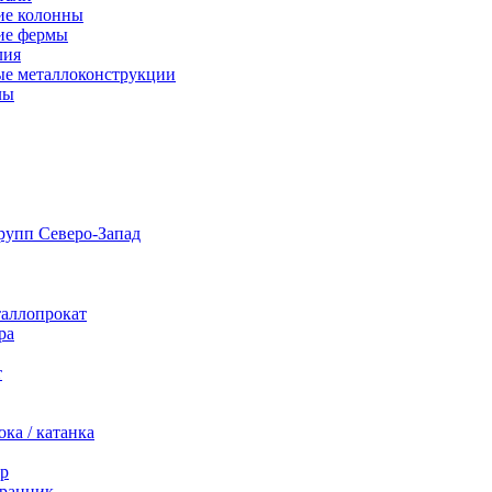
ие колонны
ие фермы
лия
ые металлоконструкции
лы
таллопрокат
ра
т
ка / катанка
р
ранник