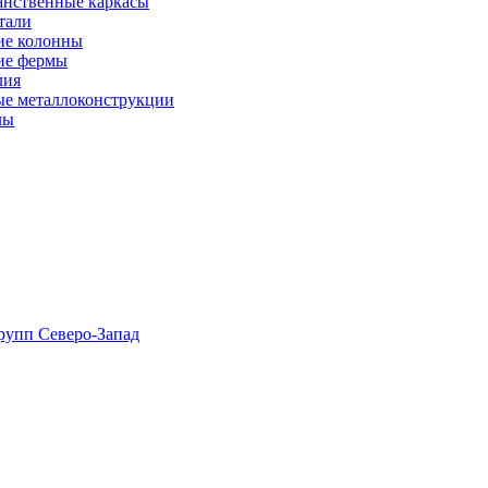
анственные каркасы
тали
ие колонны
ие фермы
лия
ые металлоконструкции
лы