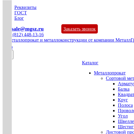
Реквизиты
ГОСТ
Блог
mg-sale@mgsz.ru
Заказать звонок
+7 (812) 448-13-16
0
Каталог
Металлопрокат
Сортовой ме
Армату
Балка
Квадра
Круг
Полоса
Проволо
Угол
Швелле
Шестиг
Листовой пр