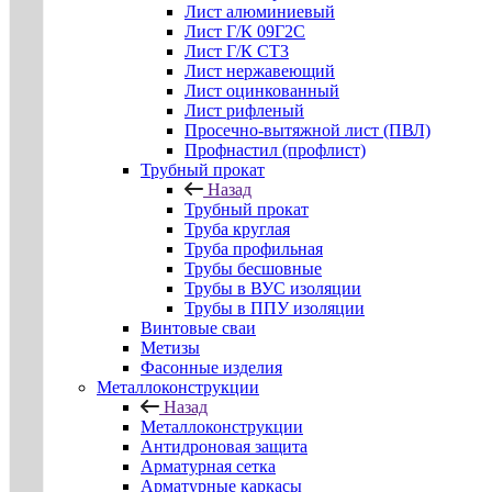
Лист алюминиевый
Лист Г/К 09Г2С
Лист Г/К СТ3
Лист нержавеющий
Лист оцинкованный
Лист рифленый
Просечно-вытяжной лист (ПВЛ)
Профнастил (профлист)
Трубный прокат
Назад
Трубный прокат
Труба круглая
Труба профильная
Трубы бесшовные
Трубы в ВУС изоляции
Трубы в ППУ изоляции
Винтовые сваи
Метизы
Фасонные изделия
Металлоконструкции
Назад
Металлоконструкции
Антидроновая защита
Арматурная сетка
Арматурные каркасы