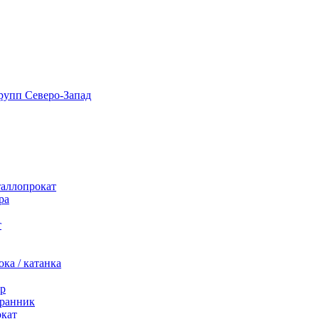
таллопрокат
ра
т
ка / катанка
р
ранник
окат