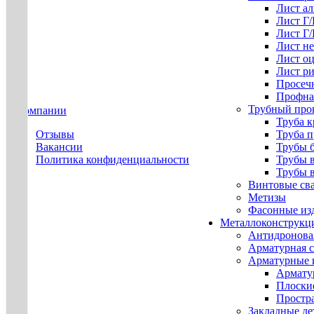
Лист а
Лист Г
Лист Г
Лист н
Лист о
Лист р
Просеч
Профна
Трубный про
О компании
Труба к
Отзывы
Труба 
Вакансии
Трубы 
Политика конфиденциальности
Трубы 
Трубы 
Винтовые св
Метизы
Фасонные из
Металлоконструкц
Антидронова
Арматурная с
Арматурные 
Армату
Плоски
Простр
Закладные де