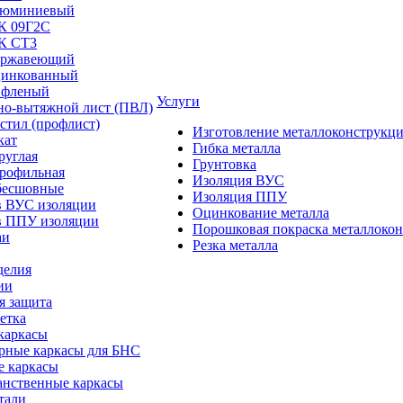
люминиевый
/К 09Г2С
/К СТ3
ержавеющий
цинкованный
ифленый
Услуги
но-вытяжной лист (ПВЛ)
стил (профлист)
Изготовление металлоконструкц
кат
Гибка металла
руглая
Грунтовка
профильная
Изоляция ВУС
бесшовные
Изоляция ППУ
в ВУС изоляции
Оцинкование металла
в ППУ изоляции
Порошковая покраска металлоко
аи
Резка металла
делия
ии
я защита
етка
каркасы
рные каркасы для БНС
е каркасы
анственные каркасы
тали