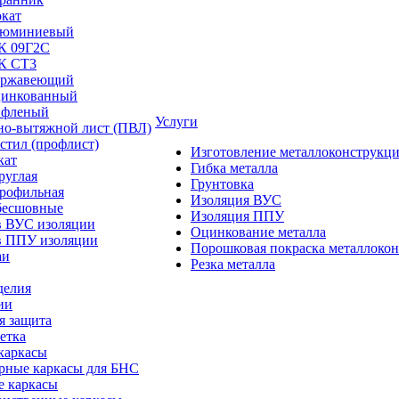
окат
люминиевый
/К 09Г2С
/К СТ3
ержавеющий
цинкованный
ифленый
Услуги
но-вытяжной лист (ПВЛ)
стил (профлист)
Изготовление металлоконструкц
кат
Гибка металла
руглая
Грунтовка
профильная
Изоляция ВУС
бесшовные
Изоляция ППУ
в ВУС изоляции
Оцинкование металла
в ППУ изоляции
Порошковая покраска металлоко
аи
Резка металла
делия
ии
я защита
етка
каркасы
рные каркасы для БНС
е каркасы