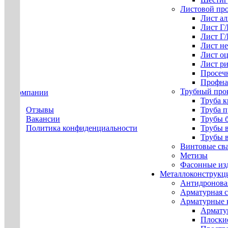
Листовой пр
Лист а
Лист Г
Лист Г
Лист н
Лист о
Лист р
Просеч
Профна
Трубный про
О компании
Труба к
Отзывы
Труба 
Вакансии
Трубы 
Политика конфиденциальности
Трубы 
Трубы 
Винтовые св
Метизы
Фасонные из
Металлоконструкц
Антидронова
Арматурная с
Арматурные 
Армату
Плоски