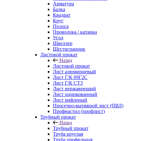
Арматура
Балка
Квадрат
Круг
Полоса
Проволока / катанка
Угол
Швеллер
Шестигранник
Листовой прокат
Назад
Листовой прокат
Лист алюминиевый
Лист Г/К 09Г2С
Лист Г/К СТ3
Лист нержавеющий
Лист оцинкованный
Лист рифленый
Просечно-вытяжной лист (ПВЛ)
Профнастил (профлист)
Трубный прокат
Назад
Трубный прокат
Труба круглая
Труба профильная