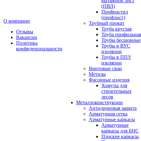
вытяжной лист
(ПВЛ)
Профнастил
(профлист)
О компании
Трубный прокат
Труба круглая
Отзывы
Труба профильная
Вакансии
Трубы бесшовные
Политика
Трубы в ВУС
конфиденциальности
изоляции
Трубы в ППУ
изоляции
Винтовые сваи
Метизы
Фасонные изделия
Хомуты для
строительных
лесов
Металлоконструкции
Антидроновая защита
Арматурная сетка
Арматурные каркасы
Арматурные
каркасы для БНС
Плоские каркасы