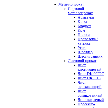
Металлопрокат
Сортовой
металлопрокат
Арматура
Балка
Квадрат
Круг
Полоса
Проволока /
катанка
Угол
Швеллер
Шестигранник
Листовой прокат
Лист
алюминиевый
Лист Г/К 09Г2С
Лист Г/К СТ3
Лист
нержавеющий
Лист
оцинкованный
Лист рифленый
Просечно-