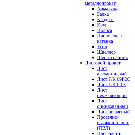
металлопрокат
Арматура
Балка
Квадрат
Круг
Полоса
Проволока /
катанка
Угол
Швеллер
Шестигранник
Листовой прокат
Лист
алюминиевый
Лист Г/К 09Г2С
Лист Г/К СТ3
Лист
нержавеющий
Лист
оцинкованный
Лист рифленый
Просечно-
вытяжной лист
(ПВЛ)
Профнастил