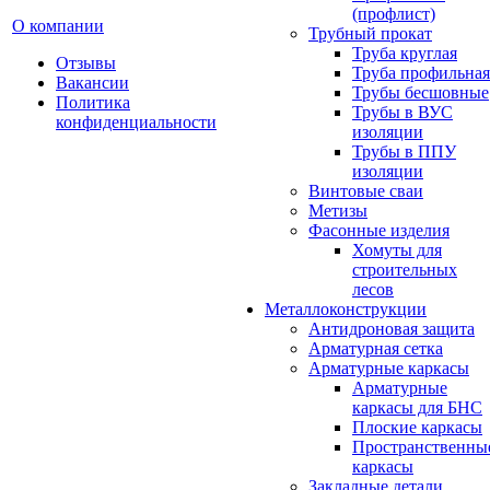
(профлист)
О компании
Трубный прокат
Труба круглая
Отзывы
Труба профильная
Вакансии
Трубы бесшовные
Политика
Трубы в ВУС
конфиденциальности
изоляции
Трубы в ППУ
изоляции
Винтовые сваи
Метизы
Фасонные изделия
Хомуты для
строительных
лесов
Металлоконструкции
Антидроновая защита
Арматурная сетка
Арматурные каркасы
Арматурные
каркасы для БНС
Плоские каркасы
Пространственны
каркасы
Закладные детали