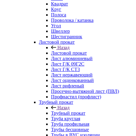
Квадрат
Круг
Полоса
Проволока / катанка
Угол
Швеллер
Шестигранник
Листовой прокат
Назад
Листовой прокат
Лист алюминиевый
Лист Г/К 09Г2С
Лист Г/К СТ3
Лист нержавеющий
Лист оцинкованный
Лист рифленый
Просечно-вытяжной лист (ПВЛ)
Профнастил (профлист)
Трубный прокат
Назад
Трубный прокат
Труба круглая
Труба профильная
Трубы бесшовные
Трубы в ВУС изоляции