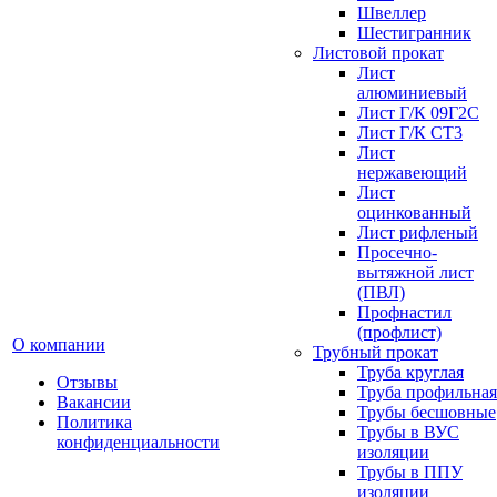
Швеллер
Шестигранник
Листовой прокат
Лист
алюминиевый
Лист Г/К 09Г2С
Лист Г/К СТ3
Лист
нержавеющий
Лист
оцинкованный
Лист рифленый
Просечно-
вытяжной лист
(ПВЛ)
Профнастил
(профлист)
О компании
Трубный прокат
Труба круглая
Отзывы
Труба профильная
Вакансии
Трубы бесшовные
Политика
Трубы в ВУС
конфиденциальности
изоляции
Трубы в ППУ
изоляции