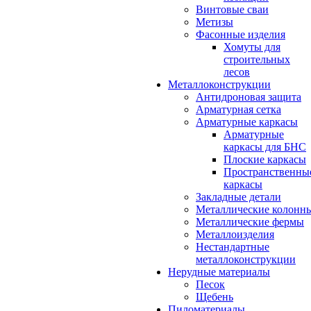
Винтовые сваи
Метизы
Фасонные изделия
Хомуты для
строительных
лесов
Металлоконструкции
Антидроновая защита
Арматурная сетка
Арматурные каркасы
Арматурные
каркасы для БНС
Плоские каркасы
Пространственны
каркасы
Закладные детали
Металлические колонн
Металлические фермы
Металлоизделия
Нестандартные
металлоконструкции
Нерудные материалы
Песок
Щебень
Пиломатериалы