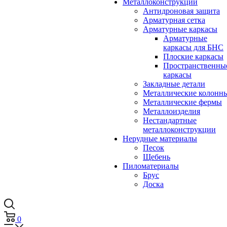
Металлоконструкции
Антидроновая защита
Арматурная сетка
Арматурные каркасы
Арматурные
каркасы для БНС
Плоские каркасы
Пространственны
каркасы
Закладные детали
Металлические колонн
Металлические фермы
Металлоизделия
Нестандартные
металлоконструкции
Нерудные материалы
Песок
Щебень
Пиломатериалы
Брус
Доска
0