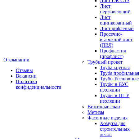
Лист Г/К СТ3
Лист
нержавеющий
Лист
оцинкованный
Лист рифленый
Просечно-
вытяжной лист
(ПВЛ)
Профнастил
(профлист)
О компании
Трубный прокат
Труба круглая
Отзывы
Труба профильная
Вакансии
Трубы бесшовные
Политика
Трубы в ВУС
конфиденциальности
изоляции
Трубы в ППУ
изоляции
Винтовые сваи
Метизы
Фасонные изделия
Хомуты для
строительных
лесов