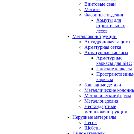
Винтовые сваи
Метизы
Фасонные изделия
Хомуты для
строительных
лесов
Металлоконструкции
Антидроновая защита
Арматурная сетка
Арматурные каркасы
Арматурные
каркасы для БНС
Плоские каркасы
Пространственны
каркасы
Закладные детали
Металлические колонн
Металлические фермы
Металлоизделия
Нестандартные
металлоконструкции
Нерудные материалы
Песок
Щебень
Пиломатериалы