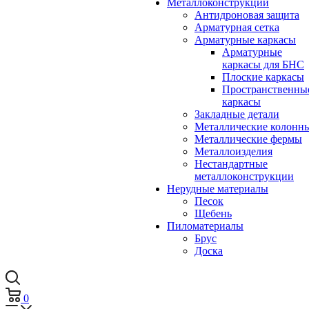
Металлоконструкции
Антидроновая защита
Арматурная сетка
Арматурные каркасы
Арматурные
каркасы для БНС
Плоские каркасы
Пространственны
каркасы
Закладные детали
Металлические колонн
Металлические фермы
Металлоизделия
Нестандартные
металлоконструкции
Нерудные материалы
Песок
Щебень
Пиломатериалы
Брус
Доска
0