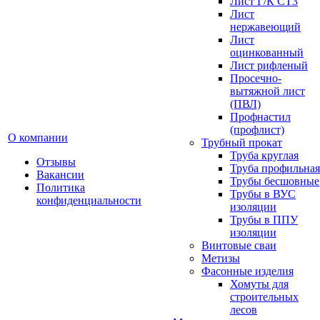
Лист Г/К СТ3
Лист
нержавеющий
Лист
оцинкованный
Лист рифленый
Просечно-
вытяжной лист
(ПВЛ)
Профнастил
(профлист)
О компании
Трубный прокат
Труба круглая
Отзывы
Труба профильная
Вакансии
Трубы бесшовные
Политика
Трубы в ВУС
конфиденциальности
изоляции
Трубы в ППУ
изоляции
Винтовые сваи
Метизы
Фасонные изделия
Хомуты для
строительных
лесов