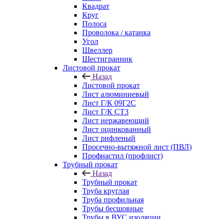
Квадрат
Круг
Полоса
Проволока / катанка
Угол
Швеллер
Шестигранник
Листовой прокат
Назад
Листовой прокат
Лист алюминиевый
Лист Г/К 09Г2С
Лист Г/К СТ3
Лист нержавеющий
Лист оцинкованный
Лист рифленый
Просечно-вытяжной лист (ПВЛ)
Профнастил (профлист)
Трубный прокат
Назад
Трубный прокат
Труба круглая
Труба профильная
Трубы бесшовные
Трубы в ВУС изоляции