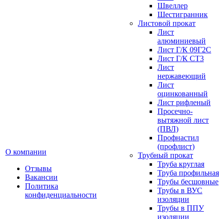
Швеллер
Шестигранник
Листовой прокат
Лист
алюминиевый
Лист Г/К 09Г2С
Лист Г/К СТ3
Лист
нержавеющий
Лист
оцинкованный
Лист рифленый
Просечно-
вытяжной лист
(ПВЛ)
Профнастил
(профлист)
О компании
Трубный прокат
Труба круглая
Отзывы
Труба профильная
Вакансии
Трубы бесшовные
Политика
Трубы в ВУС
конфиденциальности
изоляции
Трубы в ППУ
изоляции