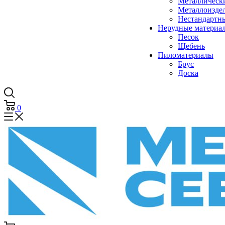
Металлическ
Металлоизде
Нестандартн
Нерудные материа
Песок
Щебень
Пиломатериалы
Брус
Доска
0