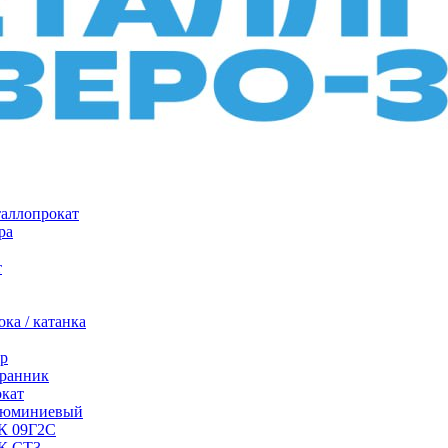
таллопрокат
ра
т
ка / катанка
р
ранник
окат
люминиевый
/К 09Г2С
/К СТ3