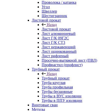
Проволока / катанка
Угол
Швеллер
Шестигранник
Листовой прокат
Назад
Листовой прокат
Лист алюминиевый
Лист Г/К 09Г2С
Лист Г/К СТ3
Лист нержавеющий
Лист оцинкованный
Лист рифленый
Просечно-вытяжной лист (ПВЛ)
Профнастил (профлист)
Трубный прокат
Назад
Трубный прокат
Труба круглая
Труба профильная
Трубы бесшовные
Трубы в ВУС изоляции
Трубы в ППУ изоляции
Винтовые сваи
Метизы