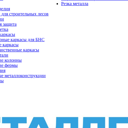
Резка металла
делия
 для строительных лесов
ии
я защита
етка
каркасы
рные каркасы для БНС
е каркасы
анственные каркасы
тали
ие колонны
ие фермы
лия
ые металлоконструкции
лы