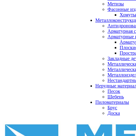
Метизы
Фасонные из
Хомуты
Металлоконструкц
Антидронова
Арматурная с
Арматурные 
Армату
Плоски
Простр
Закладные де
Металлическ
Металлическ
Металлоизде
Нестандартн
Нерудные материа
Песок
Щебень
Пиломатериалы
Брус
Доска