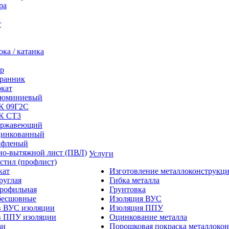
ра
т
ка / катанка
р
ранник
окат
люминиевый
/К 09Г2С
/К СТ3
ержавеющий
цинкованный
ифленый
но-вытяжной лист (ПВЛ)
Услуги
стил (профлист)
кат
Изготовление металлоконструкц
руглая
Гибка металла
профильная
Грунтовка
бесшовные
Изоляция ВУС
в ВУС изоляции
Изоляция ППУ
в ППУ изоляции
Оцинкование металла
аи
Порошковая покраска металлоко