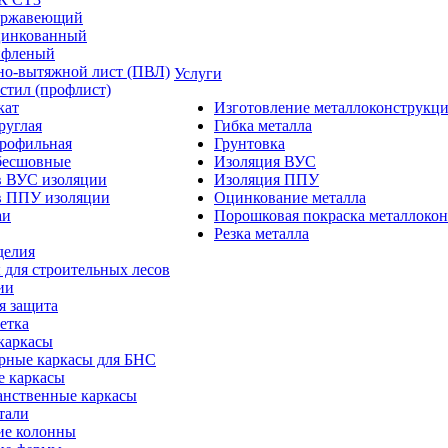
ержавеющий
цинкованный
ифленый
но-вытяжной лист (ПВЛ)
Услуги
стил (профлист)
кат
Изготовление металлоконструкц
руглая
Гибка металла
профильная
Грунтовка
бесшовные
Изоляция ВУС
в ВУС изоляции
Изоляция ППУ
в ППУ изоляции
Оцинкование металла
аи
Порошковая покраска металлоко
Резка металла
делия
 для строительных лесов
ии
я защита
етка
каркасы
рные каркасы для БНС
е каркасы
анственные каркасы
тали
ие колонны