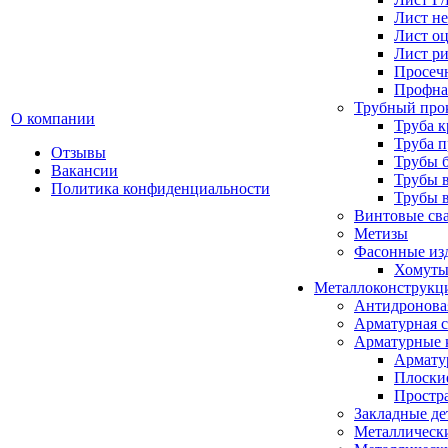
Лист н
Лист о
Лист р
Просеч
Профна
Трубный про
О компании
Труба к
Труба 
Отзывы
Трубы 
Вакансии
Трубы 
Политика конфиденциальности
Трубы 
Винтовые св
Метизы
Фасонные из
Хомуты
Металлоконструкц
Антидронова
Арматурная с
Арматурные 
Армату
Плоски
Простр
Закладные де
Металлическ