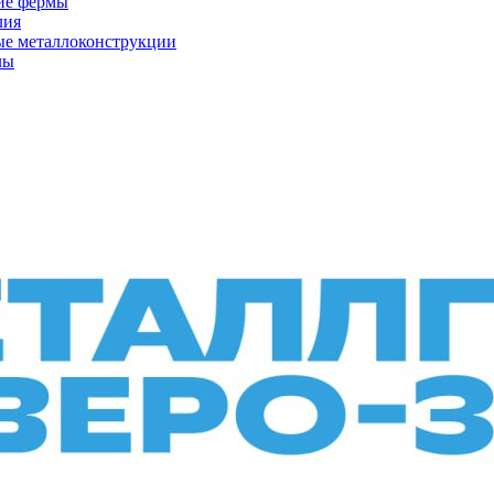
ие фермы
лия
ые металлоконструкции
лы