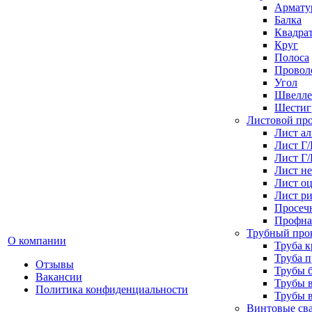
Армату
Балка
Квадра
Круг
Полоса
Проволо
Угол
Швелле
Шестиг
Листовой пр
Лист а
Лист Г
Лист Г
Лист н
Лист о
Лист р
Просеч
Профна
Трубный про
О компании
Труба к
Труба 
Отзывы
Трубы 
Вакансии
Трубы 
Политика конфиденциальности
Трубы 
Винтовые св