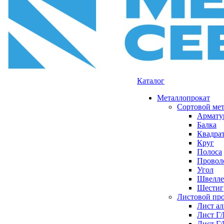
Каталог
Металлопрокат
Сортовой ме
Армату
Балка
Квадра
Круг
Полоса
Проволо
Угол
Швелле
Шестиг
Листовой пр
Лист а
Лист Г
Лист Г