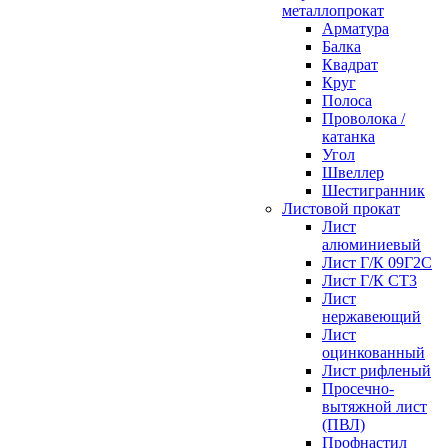
металлопрокат
Арматура
Балка
Квадрат
Круг
Полоса
Проволока /
катанка
Угол
Швеллер
Шестигранник
Листовой прокат
Лист
алюминиевый
Лист Г/К 09Г2С
Лист Г/К СТ3
Лист
нержавеющий
Лист
оцинкованный
Лист рифленый
Просечно-
вытяжной лист
(ПВЛ)
Профнастил