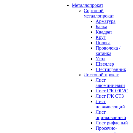
Металлопрокат
Сортовой
металлопрокат
Арматура
Балка
Квадрат
Круг
Полоса
Проволока /
катанка
Угол
Швеллер
Шестигранник
Листовой прокат
Лист
алюминиевый
Лист Г/К 09Г2С
Лист Г/К СТ3
Лист
нержавеющий
Лист
оцинкованный
Лист рифленый
Просечно-