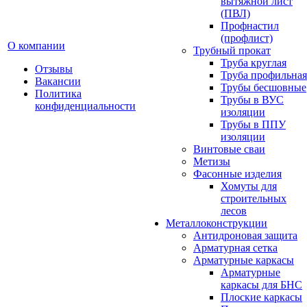
вытяжной лист
(ПВЛ)
Профнастил
(профлист)
О компании
Трубный прокат
Труба круглая
Отзывы
Труба профильная
Вакансии
Трубы бесшовные
Политика
Трубы в ВУС
конфиденциальности
изоляции
Трубы в ППУ
изоляции
Винтовые сваи
Метизы
Фасонные изделия
Хомуты для
строительных
лесов
Металлоконструкции
Антидроновая защита
Арматурная сетка
Арматурные каркасы
Арматурные
каркасы для БНС
Плоские каркасы