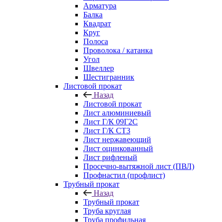
Арматура
Балка
Квадрат
Круг
Полоса
Проволока / катанка
Угол
Швеллер
Шестигранник
Листовой прокат
Назад
Листовой прокат
Лист алюминиевый
Лист Г/К 09Г2С
Лист Г/К СТ3
Лист нержавеющий
Лист оцинкованный
Лист рифленый
Просечно-вытяжной лист (ПВЛ)
Профнастил (профлист)
Трубный прокат
Назад
Трубный прокат
Труба круглая
Труба профильная