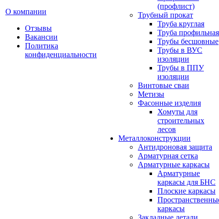
(профлист)
О компании
Трубный прокат
Труба круглая
Отзывы
Труба профильная
Вакансии
Трубы бесшовные
Политика
Трубы в ВУС
конфиденциальности
изоляции
Трубы в ППУ
изоляции
Винтовые сваи
Метизы
Фасонные изделия
Хомуты для
строительных
лесов
Металлоконструкции
Антидроновая защита
Арматурная сетка
Арматурные каркасы
Арматурные
каркасы для БНС
Плоские каркасы
Пространственны
каркасы
Закладные детали