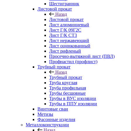
Шестигранник
Листовой прокат
Назад
Листовой прокат
Лист алюминиевый
Лист Г/К 09Г2С
Лист Г/К СТ3
Лист нержавеющий
Лист оцинкованный
Лист рифленый
Просечно-вытяжной лист (ПВЛ)
Профнастил (профлист)
Трубный прокат
Назад
Трубный прокат
Труба круглая
Труба профильная
Трубы бесшовные
Трубы в ВУС изоляции
Трубы в ППУ изоляции
Винтовые сваи
Метизы
Фасонные изделия
Металлоконструкции
Назад