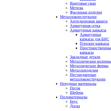
Винтовые сваи
Метизы
Фасонные изделия
Металлоконструкции
Антидроновая защита
Арматурная сетка
Арматурные каркасы
Арматурные
каркасы для БНС
Плоские каркасы
Пространственны
каркасы
Закладные детали
Металлические колонн
Металлические фермы
Металлоизделия
Нестандартные
металлоконструкции
Нерудные материалы
Песок
Щебень
Пиломатериалы
Брус
Доска