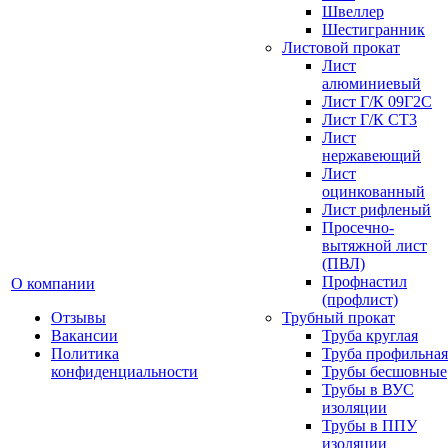
Швеллер
Шестигранник
Листовой прокат
Лист
алюминиевый
Лист Г/К 09Г2С
Лист Г/К СТ3
Лист
нержавеющий
Лист
оцинкованный
Лист рифленый
Просечно-
вытяжной лист
(ПВЛ)
Профнастил
О компании
(профлист)
Отзывы
Трубный прокат
Вакансии
Труба круглая
Политика
Труба профильная
конфиденциальности
Трубы бесшовные
Трубы в ВУС
изоляции
Трубы в ППУ
изоляции