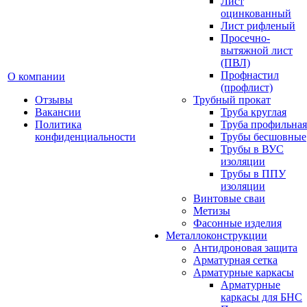
Лист
оцинкованный
Лист рифленый
Просечно-
вытяжной лист
(ПВЛ)
Профнастил
О компании
(профлист)
Отзывы
Трубный прокат
Вакансии
Труба круглая
Политика
Труба профильная
конфиденциальности
Трубы бесшовные
Трубы в ВУС
изоляции
Трубы в ППУ
изоляции
Винтовые сваи
Метизы
Фасонные изделия
Металлоконструкции
Антидроновая защита
Арматурная сетка
Арматурные каркасы
Арматурные
каркасы для БНС