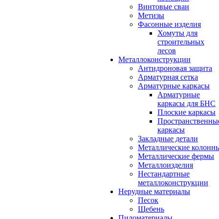
Винтовые сваи
Метизы
Фасонные изделия
Хомуты для
строительных
лесов
Металлоконструкции
Антидроновая защита
Арматурная сетка
Арматурные каркасы
Арматурные
каркасы для БНС
Плоские каркасы
Пространственны
каркасы
Закладные детали
Металлические колонн
Металлические фермы
Металлоизделия
Нестандартные
металлоконструкции
Нерудные материалы
Песок
Щебень
Пиломатериалы