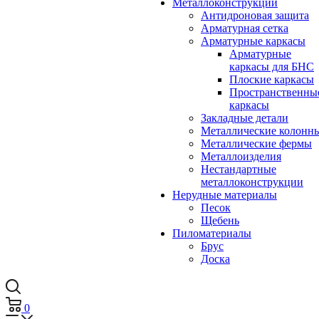
Металлоконструкции
Антидроновая защита
Арматурная сетка
Арматурные каркасы
Арматурные
каркасы для БНС
Плоские каркасы
Пространственны
каркасы
Закладные детали
Металлические колонн
Металлические фермы
Металлоизделия
Нестандартные
металлоконструкции
Нерудные материалы
Песок
Щебень
Пиломатериалы
Брус
Доска
0