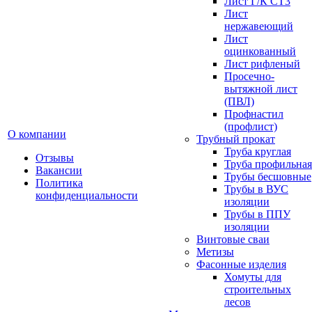
Лист Г/К СТ3
Лист
нержавеющий
Лист
оцинкованный
Лист рифленый
Просечно-
вытяжной лист
(ПВЛ)
Профнастил
(профлист)
О компании
Трубный прокат
Труба круглая
Отзывы
Труба профильная
Вакансии
Трубы бесшовные
Политика
Трубы в ВУС
конфиденциальности
изоляции
Трубы в ППУ
изоляции
Винтовые сваи
Метизы
Фасонные изделия
Хомуты для
строительных
лесов