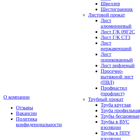
Швеллер
Шестигранник
Листовой прокат
Лист
алюминиевый
Лист Г/К 09Г2С
Лист Г/К СТ3
Лист
нержавеющий
Лист
оцинкованный
Лист рифленый
Просечно-
вытяжной лист
(ПВЛ)
Профнастил
(профлист)
О компании
Трубный прокат
Труба круглая
Отзывы
Труба профильная
Вакансии
Трубы бесшовные
Политика
Трубы в ВУС
конфиденциальности
изоляции
Трубы в ППУ
изоляции