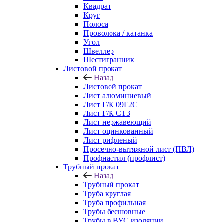
Квадрат
Круг
Полоса
Проволока / катанка
Угол
Швеллер
Шестигранник
Листовой прокат
Назад
Листовой прокат
Лист алюминиевый
Лист Г/К 09Г2С
Лист Г/К СТ3
Лист нержавеющий
Лист оцинкованный
Лист рифленый
Просечно-вытяжной лист (ПВЛ)
Профнастил (профлист)
Трубный прокат
Назад
Трубный прокат
Труба круглая
Труба профильная
Трубы бесшовные
Трубы в ВУС изоляции