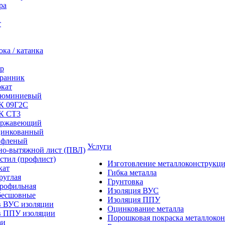
ра
т
ка / катанка
р
ранник
окат
люминиевый
/К 09Г2С
/К СТ3
ержавеющий
цинкованный
ифленый
Услуги
но-вытяжной лист (ПВЛ)
стил (профлист)
Изготовление металлоконструкц
кат
Гибка металла
руглая
Грунтовка
профильная
Изоляция ВУС
бесшовные
Изоляция ППУ
в ВУС изоляции
Оцинкование металла
в ППУ изоляции
Порошковая покраска металлоко
аи