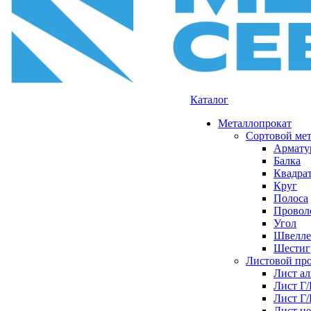
Каталог
Металлопрокат
Сортовой ме
Армату
Балка
Квадра
Круг
Полоса
Проволо
Угол
Швелле
Шестиг
Листовой пр
Лист а
Лист Г
Лист Г
Лист н