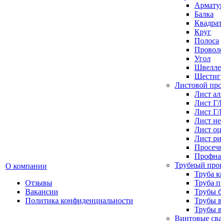
Армату
Балка
Квадра
Круг
Полоса
Проволо
Угол
Швелле
Шестиг
Листовой пр
Лист а
Лист Г
Лист Г
Лист н
Лист о
Лист р
Просеч
Профна
Трубный про
О компании
Труба к
Отзывы
Труба 
Вакансии
Трубы 
Политика конфиденциальности
Трубы 
Трубы 
Винтовые св