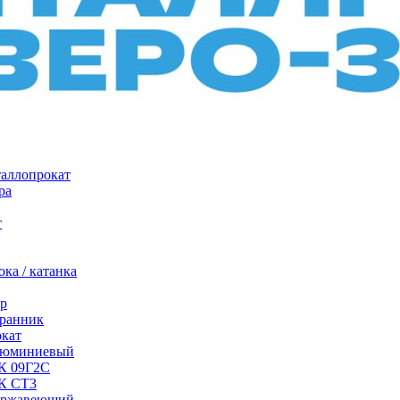
таллопрокат
ра
т
ка / катанка
р
ранник
окат
люминиевый
/К 09Г2С
/К СТ3
ержавеющий