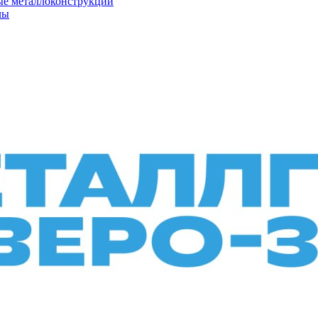
ые металлоконструкции
лы