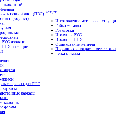
цинкованный
ифленый
Услуги
но-вытяжной лист (ПВЛ)
стил (профлист)
Изготовление металлоконструкц
кат
Гибка металла
руглая
Грунтовка
профильная
Изоляция ВУС
бесшовные
Изоляция ППУ
в ВУС изоляции
Оцинкование металла
в ППУ изоляции
Порошковая покраска металлоко
аи
Резка металла
делия
ии
я защита
етка
каркасы
рные каркасы для БНС
е каркасы
анственные каркасы
тали
ие колонны
ие фермы
лия