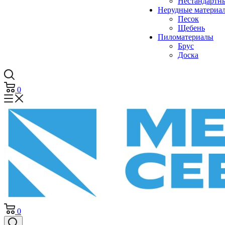
Нестандартн
Нерудные материа
Песок
Щебень
Пиломатериалы
Брус
Доска
0
0