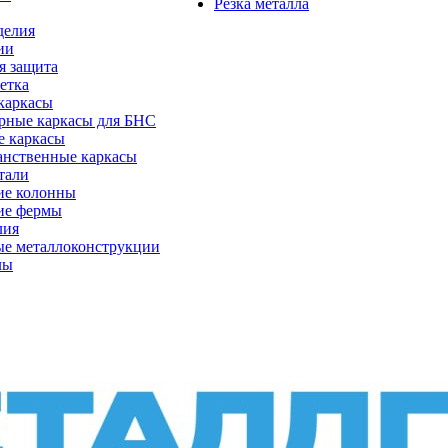
Резка металла
делия
ии
я защита
етка
каркасы
рные каркасы для БНС
е каркасы
анственные каркасы
тали
ие колонны
ие фермы
лия
ые металлоконструкции
лы