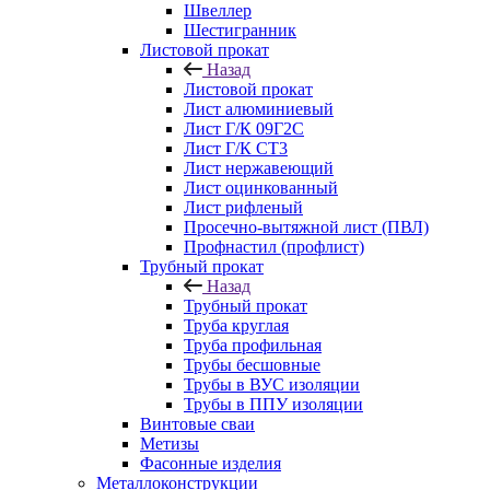
Швеллер
Шестигранник
Листовой прокат
Назад
Листовой прокат
Лист алюминиевый
Лист Г/К 09Г2С
Лист Г/К СТ3
Лист нержавеющий
Лист оцинкованный
Лист рифленый
Просечно-вытяжной лист (ПВЛ)
Профнастил (профлист)
Трубный прокат
Назад
Трубный прокат
Труба круглая
Труба профильная
Трубы бесшовные
Трубы в ВУС изоляции
Трубы в ППУ изоляции
Винтовые сваи
Метизы
Фасонные изделия
Металлоконструкции