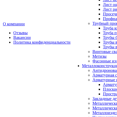
Лист о
Лист р
Просеч
Профна
Трубный про
О компании
Труба к
Отзывы
Труба 
Вакансии
Трубы 
Политика конфиденциальности
Трубы 
Трубы 
Винтовые св
Метизы
Фасонные из
Металлоконструкц
Антидронова
Арматурная с
Арматурные 
Армату
Плоски
Простр
Закладные де
Металлическ
Металлическ
Металлоизде