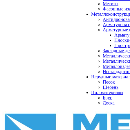
Метизы
Фасонные из
Металлоконструкц
Антидронова
Арматурная с
Арматурные 
Армату
Плоски
Простр
Закладные де
Металлическ
Металлическ
Металлоизде
Нестандартн
Нерудные материа
Песок
Щебень
Пиломатериалы
Брус
Доска