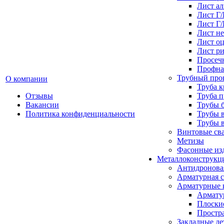
Лист а
Лист Г
Лист Г
Лист н
Лист о
Лист р
Просеч
Профна
Трубный про
О компании
Труба к
Отзывы
Труба 
Вакансии
Трубы 
Политика конфиденциальности
Трубы 
Трубы 
Винтовые св
Метизы
Фасонные из
Металлоконструкц
Антидронова
Арматурная с
Арматурные 
Армату
Плоски
Простр
Закладные де