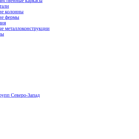
анственные каркасы
тали
ие колонны
ие фермы
лия
ые металлоконструкции
лы