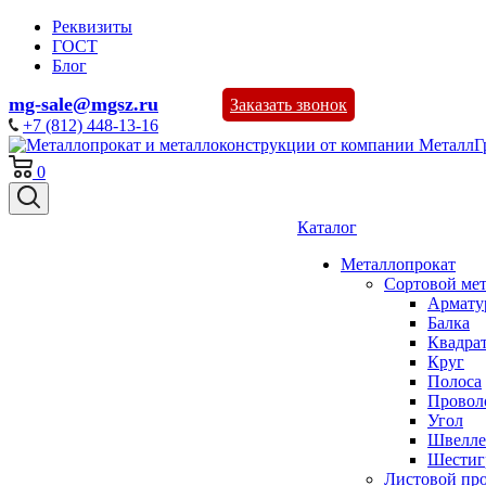
Реквизиты
ГОСТ
Блог
mg-sale@mgsz.ru
Заказать звонок
+7 (812) 448-13-16
0
Каталог
Металлопрокат
Сортовой ме
Армату
Балка
Квадра
Круг
Полоса
Проволо
Угол
Швелле
Шестиг
Листовой пр