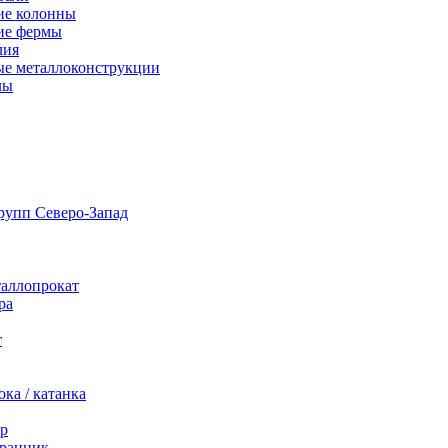
ие колонны
ие фермы
лия
ые металлоконструкции
лы
таллопрокат
ра
т
ка / катанка
р
ранник