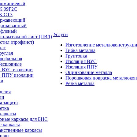
люминиевый
/К 09Г2С
/К СТ3
ержавеющий
цинкованный
ифленый
Услуги
но-вытяжной лист (ПВЛ)
стил (профлист)
Изготовление металлоконструкц
кат
Гибка металла
руглая
Грунтовка
профильная
Изоляция ВУС
бесшовные
Изоляция ППУ
в ВУС изоляции
Оцинкование металла
в ППУ изоляции
Порошковая покраска металлоко
аи
Резка металла
делия
ии
я защита
етка
каркасы
рные каркасы для БНС
е каркасы
анственные каркасы
тали