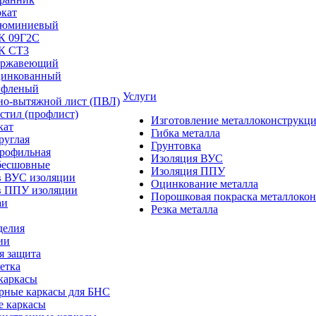
окат
люминиевый
/К 09Г2С
/К СТ3
ержавеющий
цинкованный
ифленый
Услуги
но-вытяжной лист (ПВЛ)
стил (профлист)
Изготовление металлоконструкц
кат
Гибка металла
руглая
Грунтовка
профильная
Изоляция ВУС
бесшовные
Изоляция ППУ
в ВУС изоляции
Оцинкование металла
в ППУ изоляции
Порошковая покраска металлоко
аи
Резка металла
делия
ии
я защита
етка
каркасы
рные каркасы для БНС
е каркасы