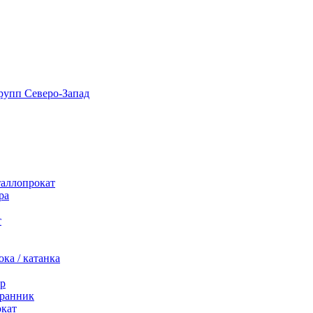
таллопрокат
ра
т
ка / катанка
р
ранник
окат