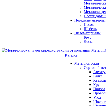
Металлическ
Металлическ
Металлоизде
Нестандартн
Нерудные материа
Песок
Щебень
Пиломатериалы
Брус
Доска
Каталог
Металлопрокат
Сортовой ме
Армату
Балка
Квадра
Круг
Полоса
Проволо
Угол
Швелле
Шестиг