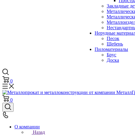
Простр
Закладные де
Металлическ
Металлическ
Металлоизде
Нестандартн
Нерудные материа
Песок
Щебень
Пиломатериалы
Брус
Доска
0
0
О компании
Назад