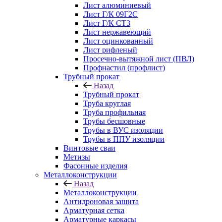
Лист алюминиевый
Лист Г/К 09Г2С
Лист Г/К СТ3
Лист нержавеющий
Лист оцинкованный
Лист рифленый
Просечно-вытяжной лист (ПВЛ)
Профнастил (профлист)
Трубный прокат
Назад
Трубный прокат
Труба круглая
Труба профильная
Трубы бесшовные
Трубы в ВУС изоляции
Трубы в ППУ изоляции
Винтовые сваи
Метизы
Фасонные изделия
Металлоконструкции
Назад
Металлоконструкции
Антидроновая защита
Арматурная сетка
Арматурные каркасы