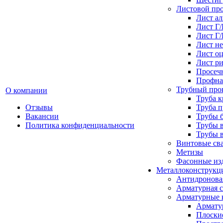
Листовой пр
Лист а
Лист Г
Лист Г
Лист н
Лист о
Лист р
Просеч
Профна
Трубный про
О компании
Труба к
Отзывы
Труба 
Вакансии
Трубы 
Политика конфиденциальности
Трубы 
Трубы 
Винтовые св
Метизы
Фасонные из
Металлоконструкц
Антидронова
Арматурная с
Арматурные 
Армату
Плоски