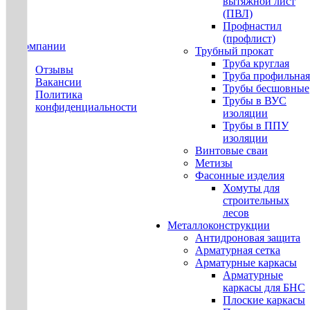
вытяжной лист
(ПВЛ)
Профнастил
(профлист)
О компании
Трубный прокат
Труба круглая
Отзывы
Труба профильная
Вакансии
Трубы бесшовные
Политика
Трубы в ВУС
конфиденциальности
изоляции
Трубы в ППУ
изоляции
Винтовые сваи
Метизы
Фасонные изделия
Хомуты для
строительных
лесов
Металлоконструкции
Антидроновая защита
Арматурная сетка
Арматурные каркасы
Арматурные
каркасы для БНС
Плоские каркасы