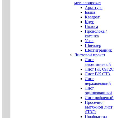
металлопрокат
Арматура
Балка
Квадрат
Круг
Полоса
Проволока /
катанка
Угол
Швеллер
Шестигранник
Листовой прокат
Лист
алюминиевый
Лист Г/К 09Г2С
Лист Г/К СТ3
Лист
нержавеющий
Лист
оцинкованный
Лист рифленый
Просечно-
вытяжной лист
(ПВЛ)
Профнастил