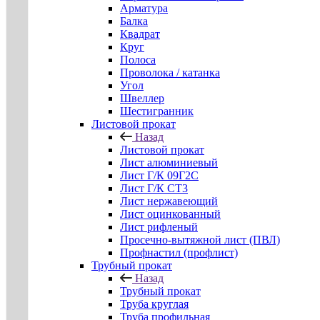
Арматура
Балка
Квадрат
Круг
Полоса
Проволока / катанка
Угол
Швеллер
Шестигранник
Листовой прокат
Назад
Листовой прокат
Лист алюминиевый
Лист Г/К 09Г2С
Лист Г/К СТ3
Лист нержавеющий
Лист оцинкованный
Лист рифленый
Просечно-вытяжной лист (ПВЛ)
Профнастил (профлист)
Трубный прокат
Назад
Трубный прокат
Труба круглая
Труба профильная