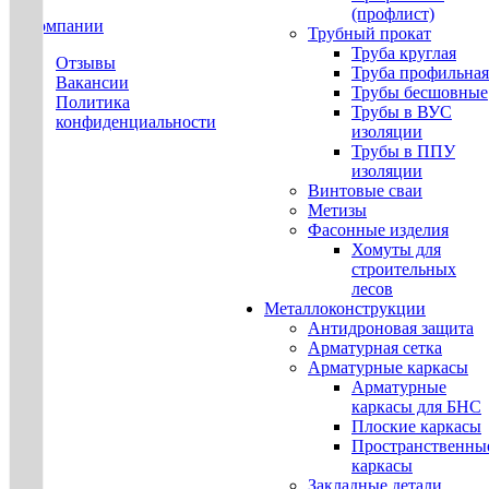
(профлист)
О компании
Трубный прокат
Труба круглая
Отзывы
Труба профильная
Вакансии
Трубы бесшовные
Политика
Трубы в ВУС
конфиденциальности
изоляции
Трубы в ППУ
изоляции
Винтовые сваи
Метизы
Фасонные изделия
Хомуты для
строительных
лесов
Металлоконструкции
Антидроновая защита
Арматурная сетка
Арматурные каркасы
Арматурные
каркасы для БНС
Плоские каркасы
Пространственны
каркасы
Закладные детали