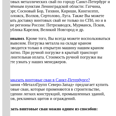
винтовых металлических свай по городу Санкт-Петербург и
населённым пунктам Ленинградской области: Гатчина,
Выборг, Сосновый Бор, Тихвин, Кириши, Кингисепп,
Всеволожск, Волхов, Сертолово, Луга. Также Вы можете
заказать доставку винтовых свай не только по СПб, но и в
другие регионы России: Петрозаводск, Мурманск, Псков,
республика Карелия, Великий Новгород и др.
Самовывоз
. Кроме того, Вы всегда можете воспользоваться
самовывозом. Погрузка металла на складе краном
производится только в открытую машину нашим краном
бесплатно. При ручной погрузке в крытый транспорт
дополнительная оплата. Стоимость ручной погрузки вы
можете узнать у наших менеджеров.
Как заказать винтовые сваи в Санкт-Петербурге?
Компания «МеталлГрупп Северо-Запад» предлагает купить
винтовые сваи, которые применяются в строительстве,
возведении легких конструкций, промышленных зданий,
пирсов, рекламных щитов и ограждений.
Заказать винтовые сваи можно одним из способов: