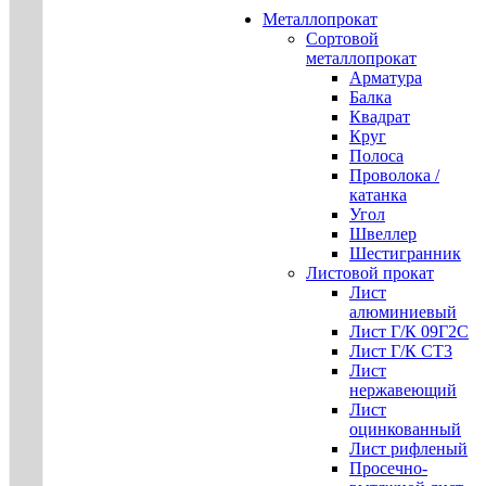
Металлопрокат
Сортовой
металлопрокат
Арматура
Балка
Квадрат
Круг
Полоса
Проволока /
катанка
Угол
Швеллер
Шестигранник
Листовой прокат
Лист
алюминиевый
Лист Г/К 09Г2С
Лист Г/К СТ3
Лист
нержавеющий
Лист
оцинкованный
Лист рифленый
Просечно-