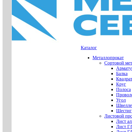
Каталог
Металлопрокат
Сортовой ме
Армату
Балка
Квадра
Круг
Полоса
Проволо
Угол
Швелле
Шестиг
Листовой пр
Лист а
Лист Г
Лист Г