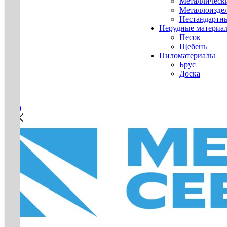
Металлическ
Металлоизде
Нестандартн
Нерудные материа
Песок
Щебень
Пиломатериалы
Брус
Доска
0