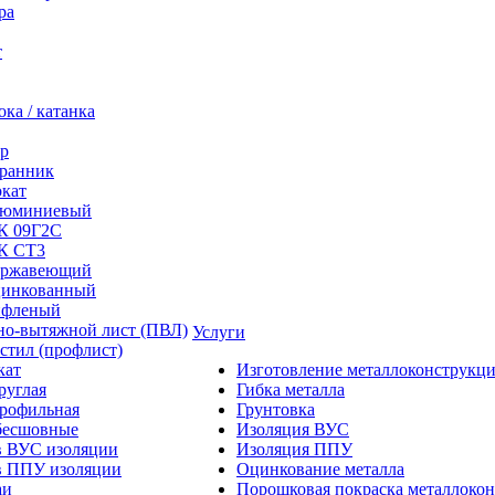
ра
т
ка / катанка
р
ранник
окат
люминиевый
/К 09Г2С
/К СТ3
ержавеющий
цинкованный
ифленый
но-вытяжной лист (ПВЛ)
Услуги
стил (профлист)
кат
Изготовление металлоконструкц
руглая
Гибка металла
профильная
Грунтовка
бесшовные
Изоляция ВУС
в ВУС изоляции
Изоляция ППУ
в ППУ изоляции
Оцинкование металла
аи
Порошковая покраска металлоко