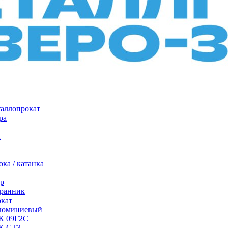
таллопрокат
ра
т
ка / катанка
р
ранник
окат
люминиевый
/К 09Г2С
/К СТ3