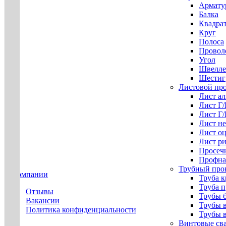
Армату
Балка
Квадра
Круг
Полоса
Проволо
Угол
Швелле
Шестиг
Листовой пр
Лист а
Лист Г
Лист Г
Лист н
Лист о
Лист р
Просеч
Профна
Трубный про
О компании
Труба к
Труба 
Отзывы
Трубы 
Вакансии
Трубы 
Политика конфиденциальности
Трубы 
Винтовые св