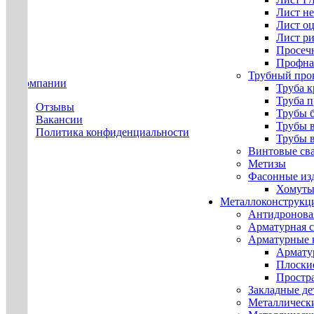
Лист н
Лист о
Лист р
Просеч
Профна
Трубный про
О компании
Труба к
Труба 
Отзывы
Трубы 
Вакансии
Трубы 
Политика конфиденциальности
Трубы 
Винтовые св
Метизы
Фасонные из
Хомуты
Металлоконструкц
Антидронова
Арматурная с
Арматурные 
Армату
Плоски
Простр
Закладные де
Металлическ