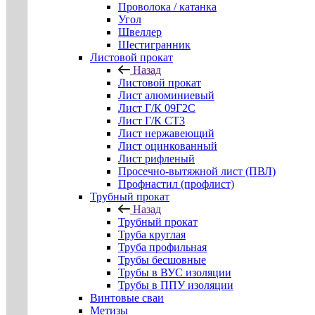
Проволока / катанка
Угол
Швеллер
Шестигранник
Листовой прокат
Назад
Листовой прокат
Лист алюминиевый
Лист Г/К 09Г2С
Лист Г/К СТ3
Лист нержавеющий
Лист оцинкованный
Лист рифленый
Просечно-вытяжной лист (ПВЛ)
Профнастил (профлист)
Трубный прокат
Назад
Трубный прокат
Труба круглая
Труба профильная
Трубы бесшовные
Трубы в ВУС изоляции
Трубы в ППУ изоляции
Винтовые сваи
Метизы