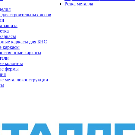
Резка металла
делия
 для строительных лесов
ии
я защита
етка
каркасы
рные каркасы для БНС
е каркасы
анственные каркасы
тали
ие колонны
ие фермы
лия
ые металлоконструкции
лы