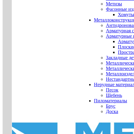
Метизы
Фасонные из
Хомуты
Металлоконструкц
Антидронова
Арматурная с
Арматурные 
Армату
Плоски
Простр
Закладные де
Металлическ
Металлическ
Металлоизде
Нестандартн
Нерудные материа
Песок
Щебень
Пиломатериалы
Брус
Доска