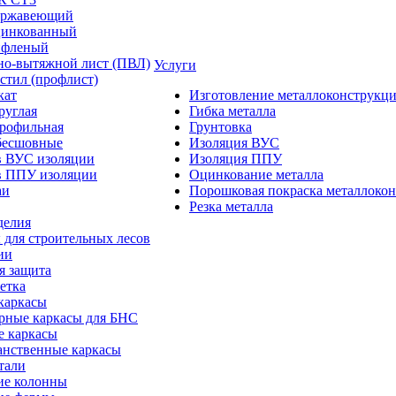
ержавеющий
цинкованный
ифленый
но-вытяжной лист (ПВЛ)
Услуги
стил (профлист)
кат
Изготовление металлоконструкц
руглая
Гибка металла
профильная
Грунтовка
бесшовные
Изоляция ВУС
в ВУС изоляции
Изоляция ППУ
в ППУ изоляции
Оцинкование металла
аи
Порошковая покраска металлоко
Резка металла
делия
 для строительных лесов
ии
я защита
етка
каркасы
рные каркасы для БНС
е каркасы
анственные каркасы
тали
ие колонны