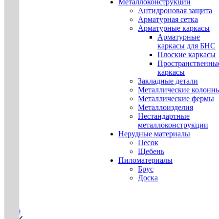
Металлоконструкции
Антидроновая защита
Арматурная сетка
Арматурные каркасы
Арматурные
каркасы для БНС
Плоские каркасы
Пространственны
каркасы
Закладные детали
Металлические колонн
Металлические фермы
Металлоизделия
Нестандартные
металлоконструкции
Нерудные материалы
Песок
Щебень
Пиломатериалы
Брус
Доска
0