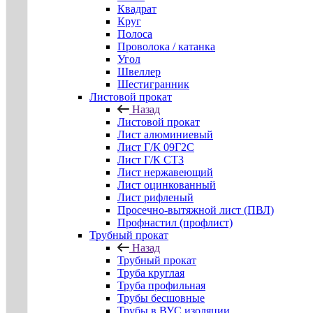
Квадрат
Круг
Полоса
Проволока / катанка
Угол
Швеллер
Шестигранник
Листовой прокат
Назад
Листовой прокат
Лист алюминиевый
Лист Г/К 09Г2С
Лист Г/К СТ3
Лист нержавеющий
Лист оцинкованный
Лист рифленый
Просечно-вытяжной лист (ПВЛ)
Профнастил (профлист)
Трубный прокат
Назад
Трубный прокат
Труба круглая
Труба профильная
Трубы бесшовные
Трубы в ВУС изоляции