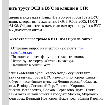
Купить трубу ЭСВ в ВУС изоляции в СПб
В наличии и под заказ в Санкт-Петербурге труба 159 в ВУС
изоляции, которая выпускается по ГОСТ 9.602-2005, ГОСТ
Р51164-98. Обращайтесь к нам, если вам нужны трубы в ВУС
разных диаметров оптом.
Закажите стальные трубы в ВУС изоляции на сайте:
Отправьте запрос на электронную почту
mg-
sale@mgsz.ru
Позвоните по телефону или закажите звонок
Используйте форму «Оставить заявку»
Напишите в онлайн-чат
Компания «МеталлГрупп Северо-Запад» осуществляет
доставку стальных труб в ВУС изоляции по городу Санкт-
Петербург и населённым пунктам Ленинградской области:
Гатчина, Выборг, Сосновый Бор, Тихвин, Кириши,
Кингисепп, Всеволожск, Волхов, Сертолово, Луга. Также
доставим заказ на ваш объект в городах: Москва, Мурманск,
Петрозаводск, Великий Новгород, Псков, республика Карелия
и др.