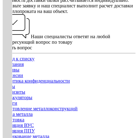
Стоимость доставки балки рассчитывается индивидуально.
Оставьте заявку и наш специалист выполнит расчет доставки
металлопроката на ваш объект.
Наши специалисты ответят на любой
интересующий вопрос по товару
Задать вопрос
Назад к списку
Компания
Отзывы
Вакансии
Политика конфиденциальности
Госты
Реквизиты
Калькуляторы
Услуги
Изготовление металлоконструкций
Гибка металла
Грунтовка
Изоляция ВУС
Изоляция ППУ
Оцинкование металла