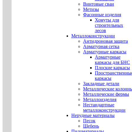
Винтовые сваи
Метизы
Фасонные изделия
Хомуты для
строительных
лесов
Металлоконструкции
Антидроновая защита
Арматурная сетка
Арматурные каркасы
Арматурные
каркасы для БНС
Плоские каркасы
Пространственны
каркасы
Закладные детали
Металлические колонн
Металлические фермы
Металлоизделия
Нестандартные
металлоконструкции
Нерудные материалы
Песок
Щебень
Пиломатериалы