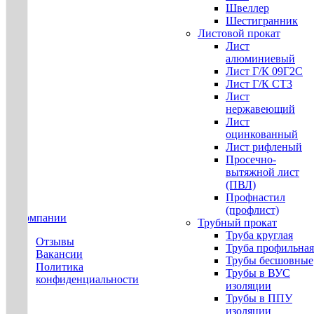
Швеллер
Шестигранник
Листовой прокат
Лист
алюминиевый
Лист Г/К 09Г2С
Лист Г/К СТ3
Лист
нержавеющий
Лист
оцинкованный
Лист рифленый
Просечно-
вытяжной лист
(ПВЛ)
Профнастил
(профлист)
О компании
Трубный прокат
Труба круглая
Отзывы
Труба профильная
Вакансии
Трубы бесшовные
Политика
Трубы в ВУС
конфиденциальности
изоляции
Трубы в ППУ
изоляции