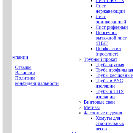
Лист Г/К СТ3
Лист
нержавеющий
Лист
оцинкованный
Лист рифленый
Просечно-
вытяжной лист
(ПВЛ)
Профнастил
(профлист)
О компании
Трубный прокат
Труба круглая
Отзывы
Труба профильная
Вакансии
Трубы бесшовные
Политика
Трубы в ВУС
конфиденциальности
изоляции
Трубы в ППУ
изоляции
Винтовые сваи
Метизы
Фасонные изделия
Хомуты для
строительных
лесов