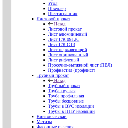
Угол
Швеллер
Шестигранник
Листовой прокат
Назад
Листовой прокат
Лист алюминиевый
Лист Г/К 09Г2С
Лист Г/К СТ3
Лист нержавеющий
Лист оцинкованный
Лист рифленый
Просечно-вытяжной лист (ПВЛ)
Профнастил (профлист)
Трубный прокат
Назад
Трубный прокат
Труба круглая
Труба профильная
Трубы бесшовные
Трубы в ВУС изоляции
Трубы в ППУ изоляции
Винтовые сваи
Метизы
Фасонные изделия