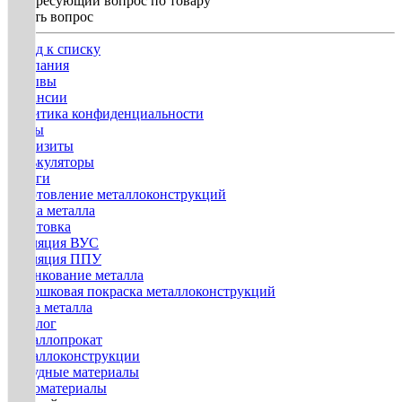
интересующий вопрос по товару
Задать вопрос
Назад к списку
Компания
Отзывы
Вакансии
Политика конфиденциальности
Госты
Реквизиты
Калькуляторы
Услуги
Изготовление металлоконструкций
Гибка металла
Грунтовка
Изоляция ВУС
Изоляция ППУ
Оцинкование металла
Порошковая покраска металлоконструкций
Резка металла
Каталог
Металлопрокат
Металлоконструкции
Нерудные материалы
Пиломатериалы