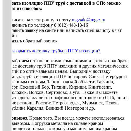
Заказать изоляцию ППУ труб с доставкой в СПб можно
одним из способов:
• Написать на электронную почту
mg-sale@mgsz.ru
• Позвонить по телефону 8 (812) 448-13-16
• Оставить заявку на сайте или написать специалисту в чат
онлайн
• Заказать обратный звонок
Как оформить доставку трубы в ППУ изоляции?
Мы работаем с транспортами компаниями и готовы подобрать
для вас доставку труб ППУ изоляции и других металлических
изделий по оптимальным ценам. Выполним доставку
стальных труб в изоляции ППУ по городу Санкт-Петербург и
населённым пунктам Ленинградской области: Гатчина,
Выборг, Сосновый Бор, Тихвин, Кириши, Кингисепп,
Всеволожск, Волхов, Сертолово, Луга. Также Вы можете
заказать доставку листа профильного не только по СПб, но и в
другие регионы России: Петрозаводск, Мурманск, Псков,
республика Карелия, Великий Новгород и др.
Самовывоз
. Кроме того, Вы всегда можете воспользоваться
самовывозом. Погрузка металла на складе краном
производится только в открытую машину нашим краном