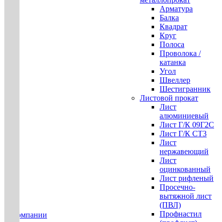
Арматура
Балка
Квадрат
Круг
Полоса
Проволока /
катанка
Угол
Швеллер
Шестигранник
Листовой прокат
Лист
алюминиевый
Лист Г/К 09Г2С
Лист Г/К СТ3
Лист
нержавеющий
Лист
оцинкованный
Лист рифленый
Просечно-
вытяжной лист
(ПВЛ)
Профнастил
О компании