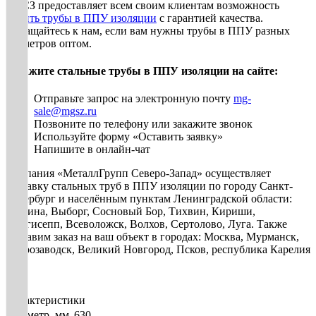
МГСЗ предоставляет всем своим клиентам возможность
купить трубы в ППУ изоляции
с гарантией качества.
Обращайтесь к нам, если вам нужны трубы в ППУ разных
диаметров оптом.
Закажите стальные трубы в ППУ изоляции на сайте:
Отправьте запрос на электронную почту
mg-
sale@mgsz.ru
Позвоните по телефону или закажите звонок
Используйте форму «Оставить заявку»
Напишите в онлайн-чат
Компания «МеталлГрупп Северо-Запад» осуществляет
доставку стальных труб в ППУ изоляции по городу Санкт-
Петербург и населённым пунктам Ленинградской области:
Гатчина, Выборг, Сосновый Бор, Тихвин, Кириши,
Кингисепп, Всеволожск, Волхов, Сертолово, Луга. Также
доставим заказ на ваш объект в городах: Москва, Мурманск,
Петрозаводск, Великий Новгород, Псков, республика Карелия
и др.
Характеристики
Диаметр, мм
630