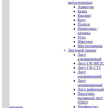
металлопрокат
Арматура
Балка
Квадрат
Круг
Полоса
Проволока /
катанка
Угол
Швеллер
Шестигранник
Листовой прокат
Лист
алюминиевый
Лист Г/К 09Г2С
Лист Г/К СТ3
Лист
нержавеющий
Лист
оцинкованный
Лист рифленый
Просечно-
вытяжной лист
(ПВЛ)
Профнастил
О компании