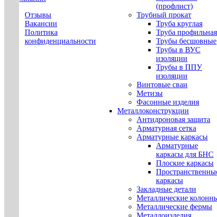
(профлист)
Отзывы
Трубный прокат
Вакансии
Труба круглая
Политика
Труба профильная
конфиденциальности
Трубы бесшовные
Трубы в ВУС
изоляции
Трубы в ППУ
изоляции
Винтовые сваи
Метизы
Фасонные изделия
Металлоконструкции
Антидроновая защита
Арматурная сетка
Арматурные каркасы
Арматурные
каркасы для БНС
Плоские каркасы
Пространственны
каркасы
Закладные детали
Металлические колонн
Металлические фермы
Металлоизделия