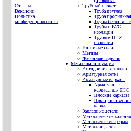
(профлист)
Отзывы
Трубный прокат
Вакансии
Труба круглая
Политика
Труба профильная
конфиденциальности
Трубы бесшовные
Трубы в ВУС
изоляции
Трубы в ППУ
изоляции
Винтовые сваи
Метизы
Фасонные изделия
Металлоконструкции
Антидроновая защита
Арматурная сетка
Арматурные каркасы
Арматурные
каркасы для БНС
Плоские каркасы
Пространственны
каркасы
Закладные детали
Металлические колонн
Металлические фермы
Металлоизделия