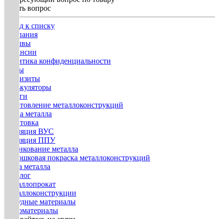
Задать вопрос
Назад к списку
Компания
Отзывы
Вакансии
Политика конфиденциальности
Госты
Реквизиты
Калькуляторы
Услуги
Изготовление металлоконструкций
Гибка металла
Грунтовка
Изоляция ВУС
Изоляция ППУ
Оцинкование металла
Порошковая покраска металлоконструкций
Резка металла
Каталог
Металлопрокат
Металлоконструкции
Нерудные материалы
Пиломатериалы