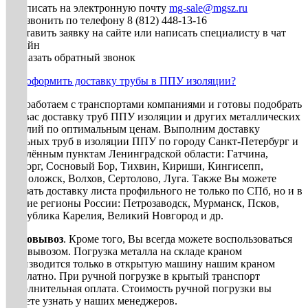
• Написать на электронную почту
mg-sale@mgsz.ru
• Позвонить по телефону 8 (812) 448-13-16
• Оставить заявку на сайте или написать специалисту в чат
онлайн
• Заказать обратный звонок
Как оформить доставку трубы в ППУ изоляции?
Мы работаем с транспортами компаниями и готовы подобрать
для вас доставку труб ППУ изоляции и других металлических
изделий по оптимальным ценам. Выполним доставку
стальных труб в изоляции ППУ по городу Санкт-Петербург и
населённым пунктам Ленинградской области: Гатчина,
Выборг, Сосновый Бор, Тихвин, Кириши, Кингисепп,
Всеволожск, Волхов, Сертолово, Луга. Также Вы можете
заказать доставку листа профильного не только по СПб, но и в
другие регионы России: Петрозаводск, Мурманск, Псков,
республика Карелия, Великий Новгород и др.
Самовывоз
. Кроме того, Вы всегда можете воспользоваться
самовывозом. Погрузка металла на складе краном
производится только в открытую машину нашим краном
бесплатно. При ручной погрузке в крытый транспорт
дополнительная оплата. Стоимость ручной погрузки вы
можете узнать у наших менеджеров.