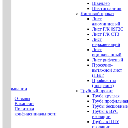
Швеллер
Шестигранник
Листовой прокат
Лист
алюминиевый
Лист Г/К 09Г2С
Лист Г/К СТ3
Лист
нержавеющий
Лист
оцинкованный
Лист рифленый
Просечно-
вытяжной лист
(ПВЛ)
Профнастил
(профлист)
О компании
Трубный прокат
Труба круглая
Отзывы
Труба профильная
Вакансии
Трубы бесшовные
Политика
Трубы в ВУС
конфиденциальности
изоляции
Трубы в ППУ
изоляции