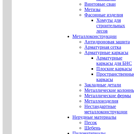
Винтовые сваи
Метизы
Фасонные изделия
Хомуты для
строительных
лесов
Металлоконструкции
Антидроновая защита
Арматурная сетка
Арматурные каркасы
Арматурные
каркасы для БНС
Плоские каркасы
Пространственны
каркасы
Закладные детали
Металлические колонн
Металлические фермы
Металлоизделия
Нестандартные
металлоконструкции
Нерудные материалы
Песок
Щебень
Пиломатериалы