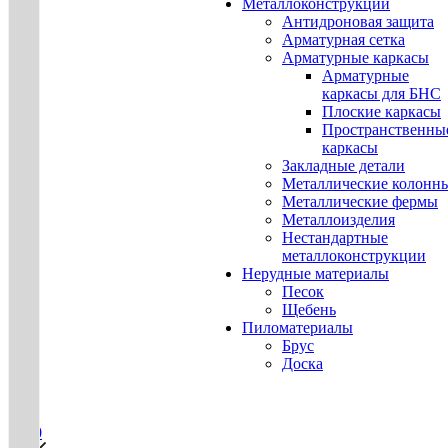
Металлоконструкции
Антидроновая защита
Арматурная сетка
Арматурные каркасы
Арматурные
каркасы для БНС
Плоские каркасы
Пространственны
каркасы
Закладные детали
Металлические колонн
Металлические фермы
Металлоизделия
Нестандартные
металлоконструкции
Нерудные материалы
Песок
Щебень
Пиломатериалы
Брус
Доска
0