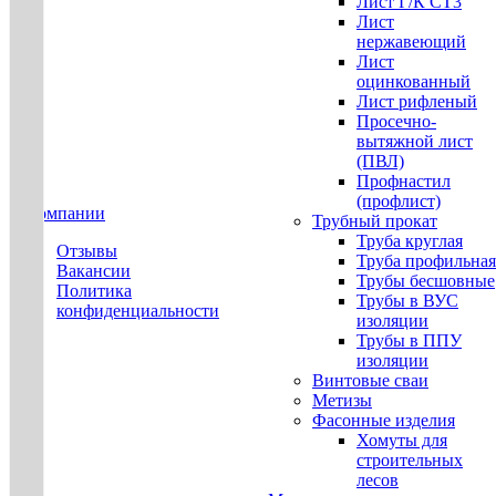
Лист Г/К СТ3
Лист
нержавеющий
Лист
оцинкованный
Лист рифленый
Просечно-
вытяжной лист
(ПВЛ)
Профнастил
(профлист)
О компании
Трубный прокат
Труба круглая
Отзывы
Труба профильная
Вакансии
Трубы бесшовные
Политика
Трубы в ВУС
конфиденциальности
изоляции
Трубы в ППУ
изоляции
Винтовые сваи
Метизы
Фасонные изделия
Хомуты для
строительных
лесов