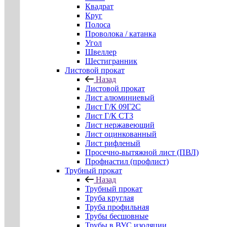
Квадрат
Круг
Полоса
Проволока / катанка
Угол
Швеллер
Шестигранник
Листовой прокат
Назад
Листовой прокат
Лист алюминиевый
Лист Г/К 09Г2С
Лист Г/К СТ3
Лист нержавеющий
Лист оцинкованный
Лист рифленый
Просечно-вытяжной лист (ПВЛ)
Профнастил (профлист)
Трубный прокат
Назад
Трубный прокат
Труба круглая
Труба профильная
Трубы бесшовные
Трубы в ВУС изоляции