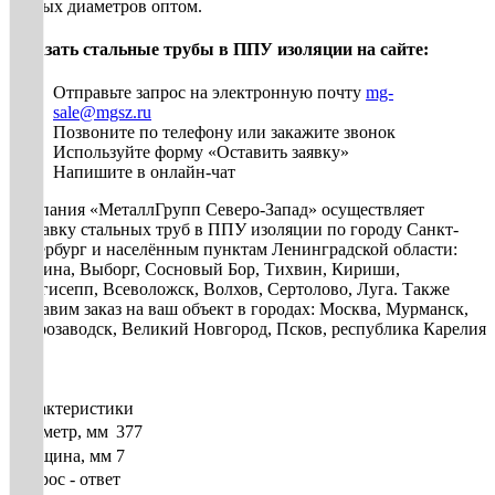
разных диаметров оптом.
Заказать стальные трубы в ППУ изоляции на сайте:
Отправьте запрос на электронную почту
mg-
sale@mgsz.ru
Позвоните по телефону или закажите звонок
Используйте форму «Оставить заявку»
Напишите в онлайн-чат
Компания «МеталлГрупп Северо-Запад» осуществляет
доставку стальных труб в ППУ изоляции по городу Санкт-
Петербург и населённым пунктам Ленинградской области:
Гатчина, Выборг, Сосновый Бор, Тихвин, Кириши,
Кингисепп, Всеволожск, Волхов, Сертолово, Луга. Также
доставим заказ на ваш объект в городах: Москва, Мурманск,
Петрозаводск, Великий Новгород, Псков, республика Карелия
и др.
Характеристики
Диаметр, мм
377
Толщина, мм
7
Вопрос - ответ