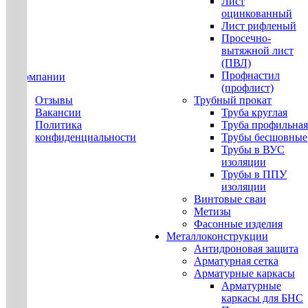
Лист
оцинкованный
Лист рифленый
Просечно-
вытяжной лист
(ПВЛ)
Профнастил
О компании
(профлист)
Отзывы
Трубный прокат
Вакансии
Труба круглая
Политика
Труба профильная
конфиденциальности
Трубы бесшовные
Трубы в ВУС
изоляции
Трубы в ППУ
изоляции
Винтовые сваи
Метизы
Фасонные изделия
Металлоконструкции
Антидроновая защита
Арматурная сетка
Арматурные каркасы
Арматурные
каркасы для БНС