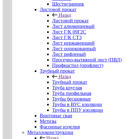
Шестигранник
Листовой прокат
Назад
Листовой прокат
Лист алюминиевый
Лист Г/К 09Г2С
Лист Г/К СТ3
Лист нержавеющий
Лист оцинкованный
Лист рифленый
Просечно-вытяжной лист (ПВЛ)
Профнастил (профлист)
Трубный прокат
Назад
Трубный прокат
Труба круглая
Труба профильная
Трубы бесшовные
Трубы в ВУС изоляции
Трубы в ППУ изоляции
Винтовые сваи
Метизы
Фасонные изделия
Металлоконструкции
Назад