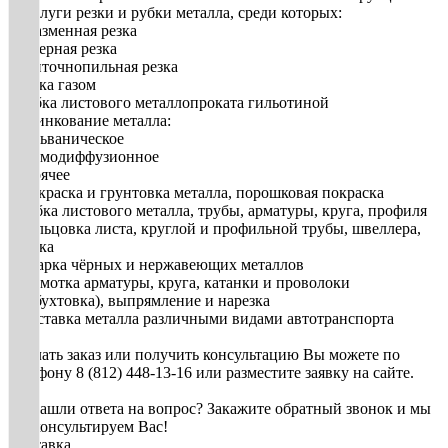
2. Услуги резки и рубки металла, среди которых:
• плазменная резка
• лазерная резка
• ленточнопильная резка
• резка газом
• рубка листового металлопроката гильотиной
3. Цинкование металла:
• гальваническое
• термодиффузионное
• горячее
• Покраска и грунтовка металла, порошковая покраска
• Гибка листового металла, трубы, арматуры, круга, профиля
• Вальцовка листа, круглой и профильной трубы, швеллера,
уголка
• Сварка чёрных и нержавеющих металлов
• Размотка арматуры, круга, катанки и проволоки
(разбухтовка), выпрямление и нарезка
• Доставка металла различными видами автотранспорта
Сделать заказ или получить консультацию Вы можете по
телефону 8 (812) 448-13-16 или разместите заявку на сайте.
Не нашли ответа на вопрос? Закажите обратный звонок и мы
проконсультируем Вас!
Доставка