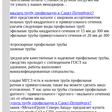
можете узнать у наших менеджеров. .
Как заказать трубу профильную в Санкт-Петербурге?
На сайте представлен каталог с широким ассортиментом
профильных труб квадратного и прямоугольного сечения.
Предлагаем следующие виды профильных труб:
• Профильные трубы квадратного сечения от 15 мм до 300 мм
• Профильные трубы прямоугольного сечения от 20 мм до 300
мм
• Электросварные профильные трубы
• Бесшовные трубы
Мы предлагаем качественные и надежные профильные трубы.
Производство проходит с соблюдением ГОСТ на
оборудовании, работы выполняют
высококвалифицированные специалисты.
На складке МГСЗ есть в наличии труба профильная
квадратная и прямоугольная, также вы можете сделать заказ
на изготовление. У нас цена на трубы стальные профильные
(квадратного / прямоугольного / круглого / овального сечения)
зависит от объема заказа.
Где купить трубу профильную в Санкт-Петербурге?
Компания «МеталлГрупп Северо-Запад» предлагает купить
профильную трубу Ст3 в СПб, которые применяются в