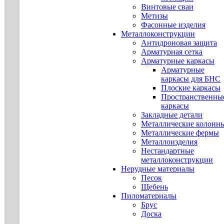
Винтовые сваи
Метизы
Фасонные изделия
Металлоконструкции
Антидроновая защита
Арматурная сетка
Арматурные каркасы
Арматурные
каркасы для БНС
Плоские каркасы
Пространственны
каркасы
Закладные детали
Металлические колонн
Металлические фермы
Металлоизделия
Нестандартные
металлоконструкции
Нерудные материалы
Песок
Щебень
Пиломатериалы
Брус
Доска