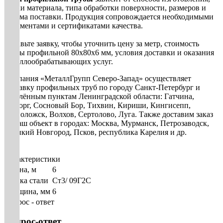
марки материала, типа обработки поверхности, размеров и
объема поставки. Продукция сопровождается необходимыми
документами и сертификатами качества.
Оставьте заявку, чтобы уточнить цену за метр, стоимость
трубы профильной 80х80х6 мм, условия доставки и оказания
металлообрабатывающих услуг.
Компания «МеталлГрупп Северо-Запад» осуществляет
доставку профильных труб по городу Санкт-Петербург и
населённым пунктам Ленинградской области: Гатчина,
Выборг, Сосновый Бор, Тихвин, Кириши, Кингисепп,
Всеволожск, Волхов, Сертолово, Луга. Также доставим заказ
на ваш объект в городах: Москва, Мурманск, Петрозаводск,
Великий Новгород, Псков, республика Карелия и др.
Характеристики
Длина, м
6
Марка стали
Ст3/ 09Г2С
Толщина, мм
6
Вопрос - ответ
Вопрос-ответ