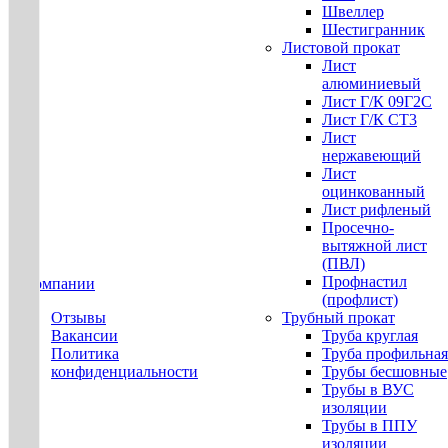
Швеллер
Шестигранник
Листовой прокат
Лист
алюминиевый
Лист Г/К 09Г2С
Лист Г/К СТ3
Лист
нержавеющий
Лист
оцинкованный
Лист рифленый
Просечно-
вытяжной лист
(ПВЛ)
Профнастил
О компании
(профлист)
Отзывы
Трубный прокат
Вакансии
Труба круглая
Политика
Труба профильная
конфиденциальности
Трубы бесшовные
Трубы в ВУС
изоляции
Трубы в ППУ
изоляции