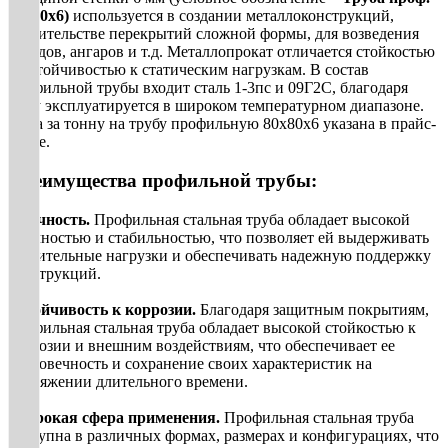
80х80х6)
используется в создании металлоконструкций,
строительстве перекрытий сложной формы, для возведения
складов, ангаров и т.д. Металлопрокат отличается стойкостью
и устойчивостью к статическим нагрузкам. В состав
профильной трубы входит сталь 1-3пс и 09Г2С, благодаря
чему эксплуатируется в широком температурном диапазоне.
Цена за тонну на трубу профильную 80х80х6 указана в прайс-
листе.
Преимущества профильной трубы:
Прочность.
Профильная стальная труба обладает высокой
прочностью и стабильностью, что позволяет ей выдерживать
значительные нагрузки и обеспечивать надежную поддержку
конструкций.
Устойчивость к коррозии.
Благодаря защитным покрытиям,
профильная стальная труба обладает высокой стойкостью к
коррозии и внешним воздействиям, что обеспечивает ее
долговечность и сохранение своих характеристик на
протяжении длительного времени.
Широкая сфера
применения
.
Профильная стальная труба
доступна в различных формах, размерах и конфигурациях, что