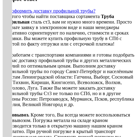
Как оформить доставку профильной трубы?
Для того чтобы найти поставщика сортамента
Труба
профильная
сталь ст3, вам не нужно много времени. Просто
оставьте заявку в электронном виде и наши менеджеры
оперативно сориентируют по наличию, стоимости и сроках
доставки. Вы можете купить профильную трубу в СПб с
оплатой по факту отгрузки или с отсрочкой платежа!
Мы работаем с транспортами компаниями и готовы подобрать
для вас доставку профильной трубы и других металлических
изделий по оптимальным ценам. Выполним доставку
профильной трубы по городу Санкт-Петербург и населённым
пунктам Ленинградской области: Гатчина, Выборг, Сосновый
Бор, Тихвин, Кириши, Кингисепп, Всеволожск, Волхов,
Сертолово, Луга. Также Вы можете заказать доставку
профильной трубы Ст3 не только по СПб, но и в другие
регионы России: Петрозаводск, Мурманск, Псков, республика
Карелия, Великий Новгород и др.
Самовывоз.
Кроме того, Вы всегда можете воспользоваться
самовывозом. Погрузка металла на складе краном
производится только в открытую машину нашим краном
бесплатно. При ручной погрузке в крытый транспорт
дополнительная оплата. Стоимость ручной погрузки вы