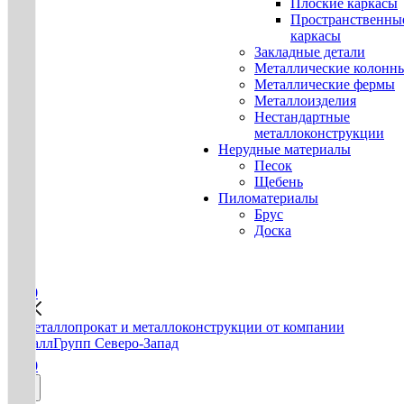
Плоские каркасы
Пространственны
каркасы
Закладные детали
Металлические колонн
Металлические фермы
Металлоизделия
Нестандартные
металлоконструкции
Нерудные материалы
Песок
Щебень
Пиломатериалы
Брус
Доска
0
0