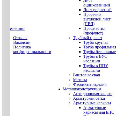
Лист
оцинкованный
Лист рифленый
Просечно-
вытяжной лист
(ПВЛ)
Профнастил
О компании
(профлист)
Отзывы
Трубный прокат
Вакансии
Труба круглая
Политика
Труба профильная
конфиденциальности
Трубы бесшовные
Трубы в ВУС
изоляции
Трубы в ППУ
изоляции
Винтовые сваи
Метизы
Фасонные изделия
Металлоконструкции
Антидроновая защита
Арматурная сетка
Арматурные каркасы
Арматурные
каркасы для БНС