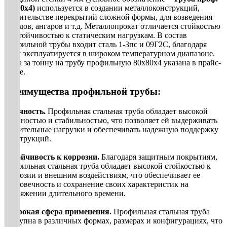
80х80х4)
используется в создании металлоконструкций,
строительстве перекрытий сложной формы, для возведения
складов, ангаров и т.д. Металлопрокат отличается стойкостью
и устойчивостью к статическим нагрузкам. В состав
профильной трубы входит сталь 1-3пс и 09Г2С, благодаря
чему эксплуатируется в широком температурном диапазоне.
Цена за тонну на трубу профильную 80х80х4 указана в прайс-
листе.
Преимущества профильной трубы:
Прочность.
Профильная стальная труба обладает высокой
прочностью и стабильностью, что позволяет ей выдерживать
значительные нагрузки и обеспечивать надежную поддержку
конструкций.
Устойчивость к коррозии.
Благодаря защитным покрытиям,
профильная стальная труба обладает высокой стойкостью к
коррозии и внешним воздействиям, что обеспечивает ее
долговечность и сохранение своих характеристик на
протяжении длительного времени.
Широкая сфера
применения
.
Профильная стальная труба
доступна в различных формах, размерах и конфигурациях, что