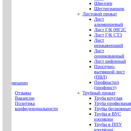
Швеллер
Шестигранник
Листовой прокат
Лист
алюминиевый
Лист Г/К 09Г2С
Лист Г/К СТ3
Лист
нержавеющий
Лист
оцинкованный
Лист рифленый
Просечно-
вытяжной лист
(ПВЛ)
Профнастил
О компании
(профлист)
Отзывы
Трубный прокат
Вакансии
Труба круглая
Политика
Труба профильная
конфиденциальности
Трубы бесшовные
Трубы в ВУС
изоляции
Трубы в ППУ
изоляции