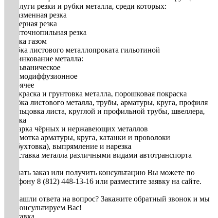
2. Услуги резки и рубки металла, среди которых:
• плазменная резка
• лазерная резка
• ленточнопильная резка
• резка газом
• рубка листового металлопроката гильотиной
3. Цинкование металла:
• гальваническое
• термодиффузионное
• горячее
• Покраска и грунтовка металла, порошковая покраска
• Гибка листового металла, трубы, арматуры, круга, профиля
• Вальцовка листа, круглой и профильной трубы, швеллера,
уголка
• Сварка чёрных и нержавеющих металлов
• Размотка арматуры, круга, катанки и проволоки
(разбухтовка), выпрямление и нарезка
• Доставка металла различными видами автотранспорта
Сделать заказ или получить консультацию Вы можете по
телефону 8 (812) 448-13-16 или разместите заявку на сайте.
Не нашли ответа на вопрос? Закажите обратный звонок и мы
проконсультируем Вас!
Доставка