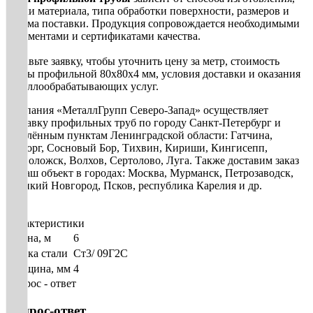
марки материала, типа обработки поверхности, размеров и
объема поставки. Продукция сопровождается необходимыми
документами и сертификатами качества.
Оставьте заявку, чтобы уточнить цену за метр, стоимость
трубы профильной 80х80х4 мм, условия доставки и оказания
металлообрабатывающих услуг.
Компания «МеталлГрупп Северо-Запад» осуществляет
доставку профильных труб по городу Санкт-Петербург и
населённым пунктам Ленинградской области: Гатчина,
Выборг, Сосновый Бор, Тихвин, Кириши, Кингисепп,
Всеволожск, Волхов, Сертолово, Луга. Также доставим заказ
на ваш объект в городах: Москва, Мурманск, Петрозаводск,
Великий Новгород, Псков, республика Карелия и др.
Характеристики
Длина, м
6
Марка стали
Ст3/ 09Г2С
Толщина, мм
4
Вопрос - ответ
Вопрос-ответ