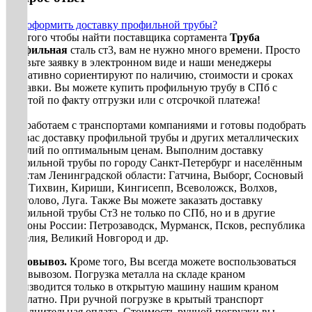
Как оформить доставку профильной трубы?
Для того чтобы найти поставщика сортамента
Труба
профильная
сталь ст3, вам не нужно много времени. Просто
оставьте заявку в электронном виде и наши менеджеры
оперативно сориентируют по наличию, стоимости и сроках
доставки. Вы можете купить профильную трубу в СПб с
оплатой по факту отгрузки или с отсрочкой платежа!
Мы работаем с транспортами компаниями и готовы подобрать
для вас доставку профильной трубы и других металлических
изделий по оптимальным ценам. Выполним доставку
профильной трубы по городу Санкт-Петербург и населённым
пунктам Ленинградской области: Гатчина, Выборг, Сосновый
Бор, Тихвин, Кириши, Кингисепп, Всеволожск, Волхов,
Сертолово, Луга. Также Вы можете заказать доставку
профильной трубы Ст3 не только по СПб, но и в другие
регионы России: Петрозаводск, Мурманск, Псков, республика
Карелия, Великий Новгород и др.
Самовывоз.
Кроме того, Вы всегда можете воспользоваться
самовывозом. Погрузка металла на складе краном
производится только в открытую машину нашим краном
бесплатно. При ручной погрузке в крытый транспорт
дополнительная оплата. Стоимость ручной погрузки вы