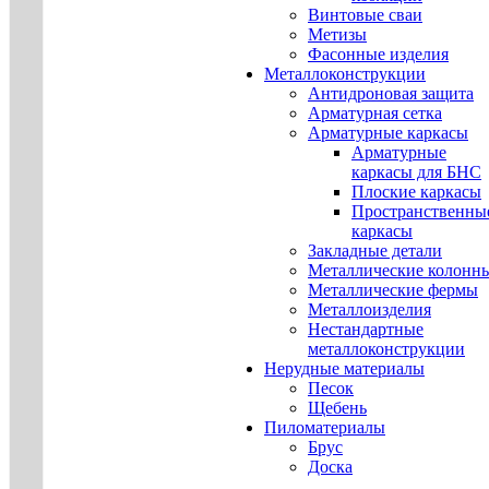
Винтовые сваи
Метизы
Фасонные изделия
Металлоконструкции
Антидроновая защита
Арматурная сетка
Арматурные каркасы
Арматурные
каркасы для БНС
Плоские каркасы
Пространственны
каркасы
Закладные детали
Металлические колонн
Металлические фермы
Металлоизделия
Нестандартные
металлоконструкции
Нерудные материалы
Песок
Щебень
Пиломатериалы
Брус
Доска