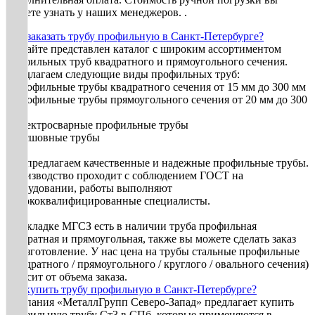
можете узнать у наших менеджеров. .
Как заказать трубу профильную в Санкт-Петербурге?
На сайте представлен каталог с широким ассортиментом
профильных труб квадратного и прямоугольного сечения.
Предлагаем следующие виды профильных труб:
• Профильные трубы квадратного сечения от 15 мм до 300 мм
• Профильные трубы прямоугольного сечения от 20 мм до 300
мм
• Электросварные профильные трубы
• Бесшовные трубы
Мы предлагаем качественные и надежные профильные трубы.
Производство проходит с соблюдением ГОСТ на
оборудовании, работы выполняют
высококвалифицированные специалисты.
На складке МГСЗ есть в наличии труба профильная
квадратная и прямоугольная, также вы можете сделать заказ
на изготовление. У нас цена на трубы стальные профильные
(квадратного / прямоугольного / круглого / овального сечения)
зависит от объема заказа.
Где купить трубу профильную в Санкт-Петербурге?
Компания «МеталлГрупп Северо-Запад» предлагает купить
профильную трубу Ст3 в СПб, которые применяются в