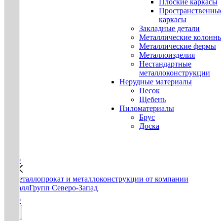
Плоские каркасы
Пространственны
каркасы
Закладные детали
Металлические колонн
Металлические фермы
Металлоизделия
Нестандартные
металлоконструкции
Нерудные материалы
Песок
Щебень
Пиломатериалы
Брус
Доска
0
0