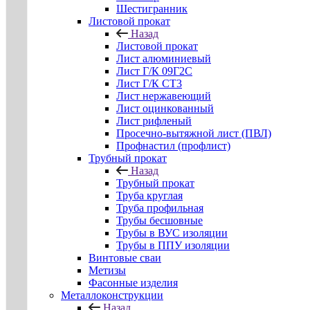
Шестигранник
Листовой прокат
Назад
Листовой прокат
Лист алюминиевый
Лист Г/К 09Г2С
Лист Г/К СТ3
Лист нержавеющий
Лист оцинкованный
Лист рифленый
Просечно-вытяжной лист (ПВЛ)
Профнастил (профлист)
Трубный прокат
Назад
Трубный прокат
Труба круглая
Труба профильная
Трубы бесшовные
Трубы в ВУС изоляции
Трубы в ППУ изоляции
Винтовые сваи
Метизы
Фасонные изделия
Металлоконструкции
Назад