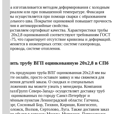
Труба изготавливается методом деформирования с холодным
материалом или при повышенной температуре. Фиксация
формы осуществляется при помощи сварки с образованием
продольного шва. Покрытие оцинковкой повышает прочность
изделия и антикоррозийные свойства.
Предоставляем сертификат качества. Характеристики трубы
ВГП 20х2,8 оцинкованной соответствуют требованиям ГОСТ
3262-75, что гарантирует отсутствие кривизны и деформаций.
Применяется в инженерных сетях: системе газопровода,
водопровода, системе отопления.
Купить трубу ВГП оцинкованную 20х2,8 в СПб
Купить продукцию труба ВПГ оцинкованная 20х2,8 мм вы
можете онлайн, просто оставьте заявку и мы свяжемся для
уточнения деталей заказа. О скидках и специальных
предложениях вы можете узнать у менеджера. Компания
«МеталлГрупп Северо-Запад» осуществляет доставку труб
ВГП оцинкованных по городу Санкт-Петербург и
населённым пунктам Ленинградской области: Гатчина,
Выборг, Сосновый Бор, Тихвин, Кириши, Кингисепп,
Всеволожск, Волхов, Сертолово, Луга. Также доставим заказ
на ваш объект в городах: Москва, Мурманск, Петрозаводск,