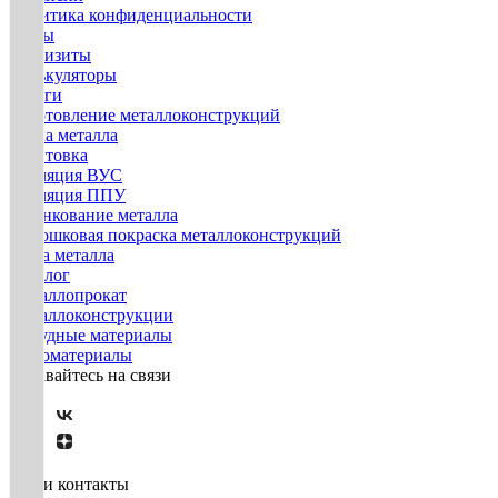
Политика конфиденциальности
Госты
Реквизиты
Калькуляторы
Услуги
Изготовление металлоконструкций
Гибка металла
Грунтовка
Изоляция ВУС
Изоляция ППУ
Оцинкование металла
Порошковая покраска металлоконструкций
Резка металла
Каталог
Металлопрокат
Металлоконструкции
Нерудные материалы
Пиломатериалы
Оставайтесь на связи
Наши контакты