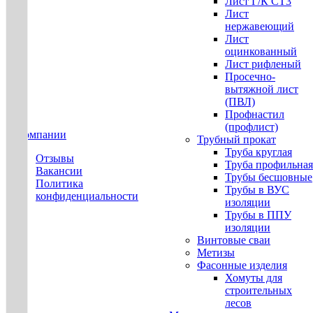
Лист Г/К СТ3
Лист
нержавеющий
Лист
оцинкованный
Лист рифленый
Просечно-
вытяжной лист
(ПВЛ)
Профнастил
(профлист)
О компании
Трубный прокат
Труба круглая
Отзывы
Труба профильная
Вакансии
Трубы бесшовные
Политика
Трубы в ВУС
конфиденциальности
изоляции
Трубы в ППУ
изоляции
Винтовые сваи
Метизы
Фасонные изделия
Хомуты для
строительных
лесов