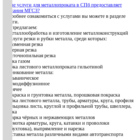
Какие услуги для металлопроката в СПб предоставляет
компания МГСЗ?
Подробнее ознакомиться с услугами вы можете в разделе
Услуги.
Мы предлагаем:
1. Металлообработка и изготовление металлоконструкций
2. Услуги резки и рубки металла, среди которых:
• плазменная резка
• лазерная резка
• ленточнопильная резка
• резка газом
• рубка листового металлопроката гильотиной
3. Цинкование металла:
• гальваническое
• термодиффузионное
• горячее
• Покраска и грунтовка металла, порошковая покраска
• Гибка листового металла, трубы, арматуры, круга, профиля
• Вальцовка листа, круглой и профильной трубы, швеллера,
уголка
• Сварка чёрных и нержавеющих металлов
• Размотка арматуры, круга, катанки и проволоки
(разбухтовка), выпрямление и нарезка
• Доставка металла различными видами автотранспорта