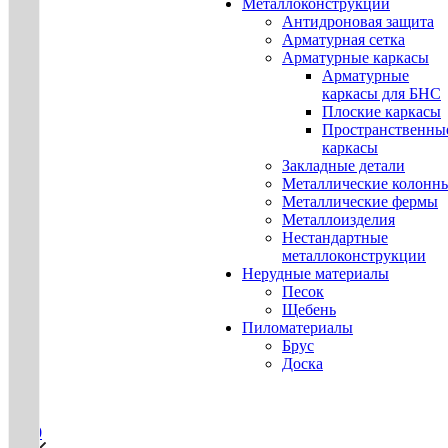
Металлоконструкции
Антидроновая защита
Арматурная сетка
Арматурные каркасы
Арматурные
каркасы для БНС
Плоские каркасы
Пространственны
каркасы
Закладные детали
Металлические колонн
Металлические фермы
Металлоизделия
Нестандартные
металлоконструкции
Нерудные материалы
Песок
Щебень
Пиломатериалы
Брус
Доска
0