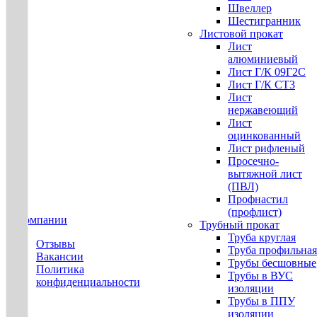
Швеллер
Шестигранник
Листовой прокат
Лист
алюминиевый
Лист Г/К 09Г2С
Лист Г/К СТ3
Лист
нержавеющий
Лист
оцинкованный
Лист рифленый
Просечно-
вытяжной лист
(ПВЛ)
Профнастил
(профлист)
О компании
Трубный прокат
Труба круглая
Отзывы
Труба профильная
Вакансии
Трубы бесшовные
Политика
Трубы в ВУС
конфиденциальности
изоляции
Трубы в ППУ
изоляции