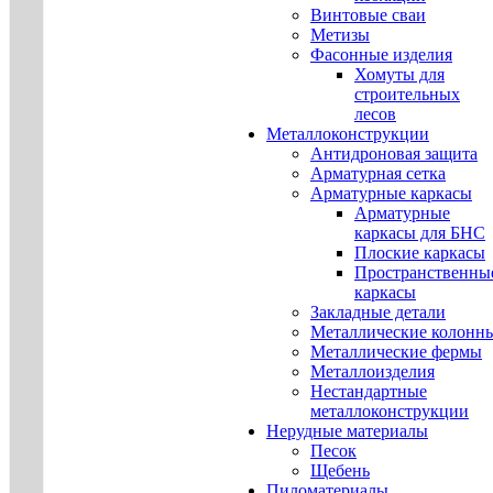
Винтовые сваи
Метизы
Фасонные изделия
Хомуты для
строительных
лесов
Металлоконструкции
Антидроновая защита
Арматурная сетка
Арматурные каркасы
Арматурные
каркасы для БНС
Плоские каркасы
Пространственны
каркасы
Закладные детали
Металлические колонн
Металлические фермы
Металлоизделия
Нестандартные
металлоконструкции
Нерудные материалы
Песок
Щебень
Пиломатериалы