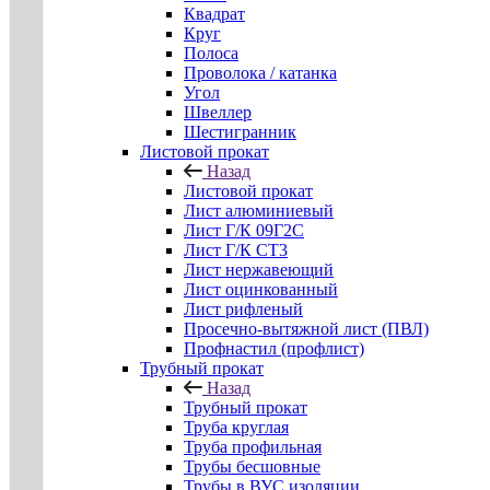
Квадрат
Круг
Полоса
Проволока / катанка
Угол
Швеллер
Шестигранник
Листовой прокат
Назад
Листовой прокат
Лист алюминиевый
Лист Г/К 09Г2С
Лист Г/К СТ3
Лист нержавеющий
Лист оцинкованный
Лист рифленый
Просечно-вытяжной лист (ПВЛ)
Профнастил (профлист)
Трубный прокат
Назад
Трубный прокат
Труба круглая
Труба профильная
Трубы бесшовные
Трубы в ВУС изоляции