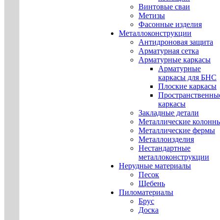
Винтовые сваи
Метизы
Фасонные изделия
Металлоконструкции
Антидроновая защита
Арматурная сетка
Арматурные каркасы
Арматурные
каркасы для БНС
Плоские каркасы
Пространственны
каркасы
Закладные детали
Металлические колонн
Металлические фермы
Металлоизделия
Нестандартные
металлоконструкции
Нерудные материалы
Песок
Щебень
Пиломатериалы
Брус
Доска