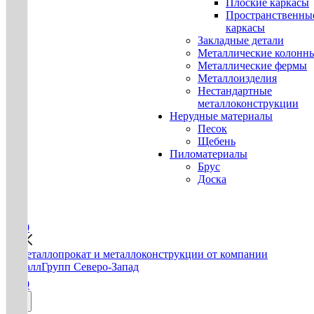
Плоские каркасы
Пространственны
каркасы
Закладные детали
Металлические колонн
Металлические фермы
Металлоизделия
Нестандартные
металлоконструкции
Нерудные материалы
Песок
Щебень
Пиломатериалы
Брус
Доска
0
0