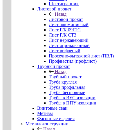
Шестигранник
Листовой прокат
Назад
Листовой прокат
Лист алюминиевый
Лист Г/К 09Г2С
Лист Г/К СТ3
Лист нержавеющий
Лист оцинкованный
Лист рифленый
Просечно-вытяжной лист (ПВЛ)
Профнастил (профлист)
Трубный прокат
Назад
Трубный прокат
Труба круглая
Труба профильная
Трубы бесшовные
Трубы в ВУС изоляции
Трубы в ППУ изоляции
Винтовые сваи
Метизы
Фасонные изделия
Металлоконструкции
Назад