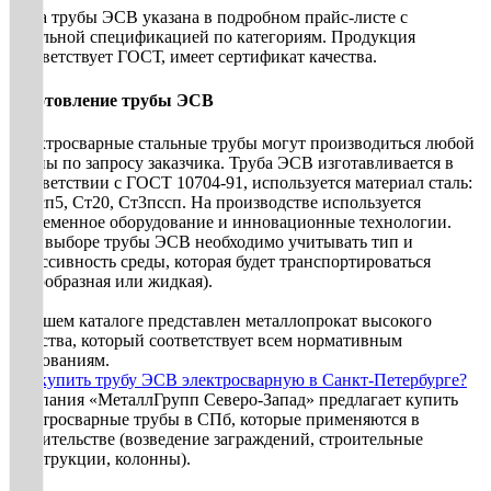
Цена трубы ЭСВ указана в подробном прайс-листе с
детальной спецификацией по категориям. Продукция
соответствует ГОСТ, имеет сертификат качества.
Изготовление трубы ЭСВ
Электросварные стальные трубы могут производиться любой
длины по запросу заказчика. Труба ЭСВ изготавливается в
соответствии с ГОСТ 10704-91, используется материал сталь:
Ст3сп5, Ст20, Ст3пссп. На производстве используется
современное оборудование и инновационные технологии.
При выборе трубы ЭСВ необходимо учитывать тип и
агрессивность среды, которая будет транспортироваться
(газообразная или жидкая).
В нашем каталоге представлен металлопрокат высокого
качества, который соответствует всем нормативным
требованиям.
Где купить трубу ЭСВ электросварную в Санкт-Петербурге?
Компания «МеталлГрупп Северо-Запад» предлагает купить
электросварные трубы в СПб, которые применяются в
строительстве (возведение заграждений, строительные
конструкции, колонны).