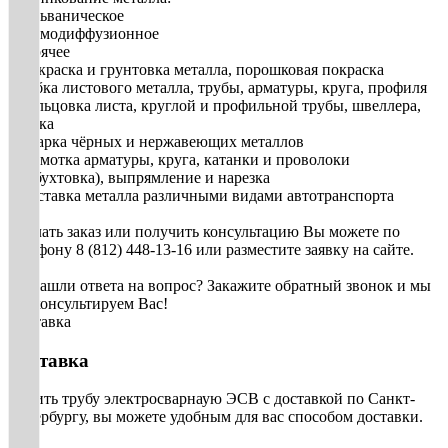
• гальваническое
• термодиффузионное
• горячее
• Покраска и грунтовка металла, порошковая покраска
• Гибка листового металла, трубы, арматуры, круга, профиля
• Вальцовка листа, круглой и профильной трубы, швеллера,
уголка
• Сварка чёрных и нержавеющих металлов
• Размотка арматуры, круга, катанки и проволоки
(разбухтовка), выпрямление и нарезка
• Доставка металла различными видами автотранспорта
Сделать заказ или получить консультацию Вы можете по
телефону 8 (812) 448-13-16 или разместите заявку на сайте.
Не нашли ответа на вопрос? Закажите обратный звонок и мы
проконсультируем Вас!
Доставка
Доставка
Купить трубу электросварнаую ЭСВ с доставкой по Санкт-
Петербургу, вы можете удобным для вас способом доставки.