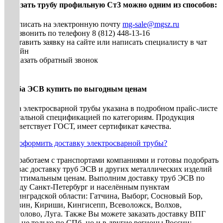
Заказать трубу профильную Ст3 можно одним из способов:
• Написать на электронную почту
mg-sale@mgsz.ru
• Позвонить по телефону 8 (812) 448-13-16
• Оставить заявку на сайте или написать специалисту в чат
онлайн
• Заказать обратный звонок
Труба ЭСВ купить по выгодным ценам
Цена электросварной трубы указана в подробном прайс-листе
с детальной спецификацией по категориям. Продукция
соответствует ГОСТ, имеет сертификат качества.
Как оформить доставку электросварной трубы?
Мы работаем с транспортами компаниями и готовы подобрать
для вас доставку труб ЭСВ и других металлических изделий
по оптимальным ценам. Выполним доставку труб ЭСВ по
городу Санкт-Петербург и населённым пунктам
Ленинградской области: Гатчина, Выборг, Сосновый Бор,
Тихвин, Кириши, Кингисепп, Всеволожск, Волхов,
Сертолово, Луга. Также Вы можете заказать доставку ВПГ
труб не только по СПб, но и в другие регионы России: