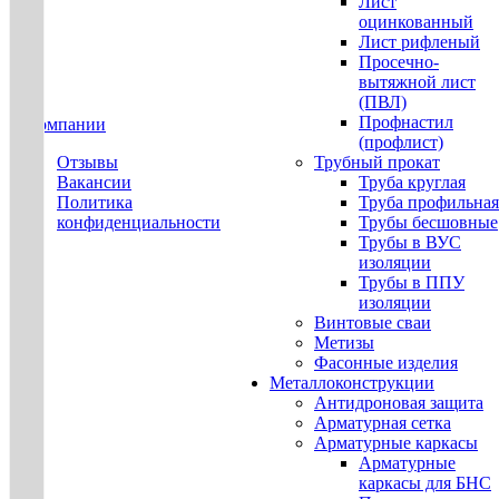
Лист
оцинкованный
Лист рифленый
Просечно-
вытяжной лист
(ПВЛ)
Профнастил
О компании
(профлист)
Отзывы
Трубный прокат
Вакансии
Труба круглая
Политика
Труба профильная
конфиденциальности
Трубы бесшовные
Трубы в ВУС
изоляции
Трубы в ППУ
изоляции
Винтовые сваи
Метизы
Фасонные изделия
Металлоконструкции
Антидроновая защита
Арматурная сетка
Арматурные каркасы
Арматурные
каркасы для БНС