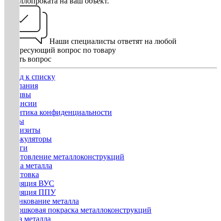
металлопроката на ваш объект.
Наши специалисты ответят на любой
интересующий вопрос по товару
Задать вопрос
Назад к списку
Компания
Отзывы
Вакансии
Политика конфиденциальности
Госты
Реквизиты
Калькуляторы
Услуги
Изготовление металлоконструкций
Гибка металла
Грунтовка
Изоляция ВУС
Изоляция ППУ
Оцинкование металла
Порошковая покраска металлоконструкций
Резка металла