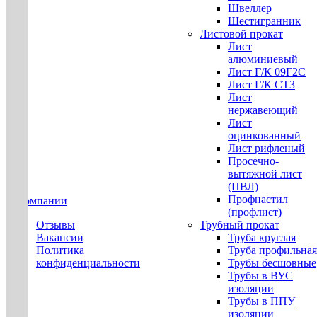
Швеллер
Шестигранник
Листовой прокат
Лист
алюминиевый
Лист Г/К 09Г2С
Лист Г/К СТ3
Лист
нержавеющий
Лист
оцинкованный
Лист рифленый
Просечно-
вытяжной лист
(ПВЛ)
Профнастил
О компании
(профлист)
Отзывы
Трубный прокат
Вакансии
Труба круглая
Политика
Труба профильная
конфиденциальности
Трубы бесшовные
Трубы в ВУС
изоляции
Трубы в ППУ
изоляции