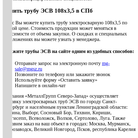
Купить трубу ЭСВ 108х3,5 в СПб
У нас Вы можете купить трубу электросварную 108х3,5 по
низкой цене. Стоимость продукции может меняться в
зависимости от объема закупки. О скидках и специальных
предложениях вы можете узнать у менеджера.
Закажите трубы ЭСВ на сайте одним из удобных способов:
Отправьте запрос на электронную почту
mg-
sale@mgsz.ru
Позвоните по телефону или закажите звонок
Используйте форму «Оставить заявку»
Напишите в онлайн-чат
Компания «МеталлГрупп Северо-Запад» осуществляет
доставку электросварных труб ЭСВ по городу Санкт-
Петербург и населённым пунктам Ленинградской области:
Гатчина, Выборг, Сосновый Бор, Тихвин, Кириши,
Кингисепп, Всеволожск, Волхов, Сертолово, Луга. Также
доставим заказ на ваш объект в городах: Москва, Мурманск,
Петрозаводск, Великий Новгород, Псков, республика Карелия
и др.