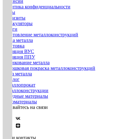
Вакансии
Политика конфиденциальности
Госты
Реквизиты
Калькуляторы
Услуги
Изготовление металлоконструкций
Гибка металла
Грунтовка
Изоляция ВУС
Изоляция ППУ
Оцинкование металла
Порошковая покраска металлоконструкций
Резка металла
Каталог
Металлопрокат
Металлоконструкции
Нерудные материалы
Пиломатериалы
Оставайтесь на связи
Наши контакты