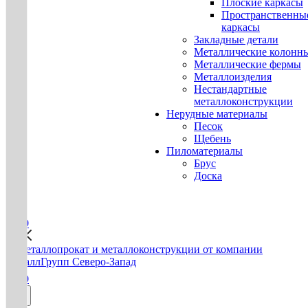
Плоские каркасы
Пространственны
каркасы
Закладные детали
Металлические колонн
Металлические фермы
Металлоизделия
Нестандартные
металлоконструкции
Нерудные материалы
Песок
Щебень
Пиломатериалы
Брус
Доска
0
0