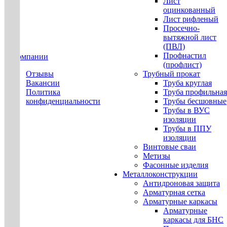
Лист
оцинкованный
Лист рифленый
Просечно-
вытяжной лист
(ПВЛ)
Профнастил
О компании
(профлист)
Отзывы
Трубный прокат
Вакансии
Труба круглая
Политика
Труба профильная
конфиденциальности
Трубы бесшовные
Трубы в ВУС
изоляции
Трубы в ППУ
изоляции
Винтовые сваи
Метизы
Фасонные изделия
Металлоконструкции
Антидроновая защита
Арматурная сетка
Арматурные каркасы
Арматурные
каркасы для БНС