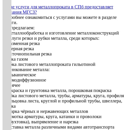
Какие услуги для металлопроката в СПб предоставляет
компания МГСЗ?
Подробнее ознакомиться с услугами вы можете в разделе
Услуги.
Мы предлагаем:
1. Металлообработка и изготовление металлоконструкций
2. Услуги резки и рубки металла, среди которых:
• плазменная резка
• лазерная резка
• ленточнопильная резка
• резка газом
• рубка листового металлопроката гильотиной
3. Цинкование металла:
• гальваническое
• термодиффузионное
• горячее
• Покраска и грунтовка металла, порошковая покраска
• Гибка листового металла, трубы, арматуры, круга, профиля
• Вальцовка листа, круглой и профильной трубы, швеллера,
уголка
• Сварка чёрных и нержавеющих металлов
• Размотка арматуры, круга, катанки и проволоки
(разбухтовка), выпрямление и нарезка
• Доставка металла различными видами автотранспорта