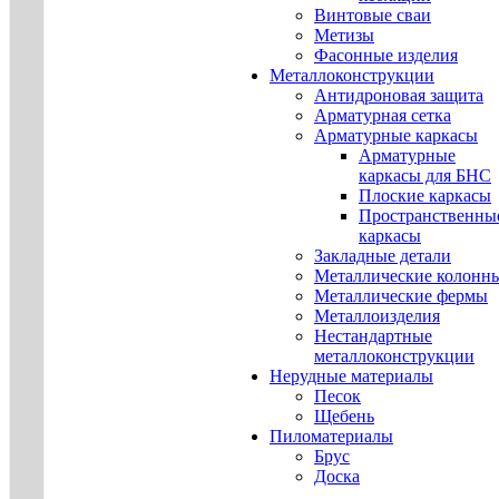
Винтовые сваи
Метизы
Фасонные изделия
Металлоконструкции
Антидроновая защита
Арматурная сетка
Арматурные каркасы
Арматурные
каркасы для БНС
Плоские каркасы
Пространственны
каркасы
Закладные детали
Металлические колонн
Металлические фермы
Металлоизделия
Нестандартные
металлоконструкции
Нерудные материалы
Песок
Щебень
Пиломатериалы
Брус
Доска