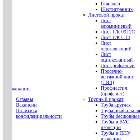
Швеллер
Шестигранник
Листовой прокат
Лист
алюминиевый
Лист Г/К 09Г2С
Лист Г/К СТ3
Лист
нержавеющий
Лист
оцинкованный
Лист рифленый
Просечно-
вытяжной лист
(ПВЛ)
Профнастил
О компании
(профлист)
Отзывы
Трубный прокат
Вакансии
Труба круглая
Политика
Труба профильная
конфиденциальности
Трубы бесшовные
Трубы в ВУС
изоляции
Трубы в ППУ
изоляции