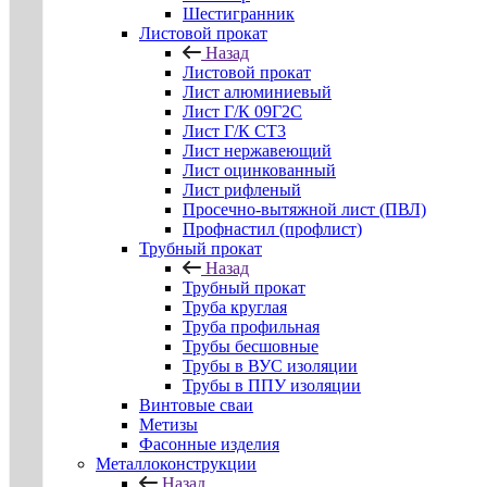
Шестигранник
Листовой прокат
Назад
Листовой прокат
Лист алюминиевый
Лист Г/К 09Г2С
Лист Г/К СТ3
Лист нержавеющий
Лист оцинкованный
Лист рифленый
Просечно-вытяжной лист (ПВЛ)
Профнастил (профлист)
Трубный прокат
Назад
Трубный прокат
Труба круглая
Труба профильная
Трубы бесшовные
Трубы в ВУС изоляции
Трубы в ППУ изоляции
Винтовые сваи
Метизы
Фасонные изделия
Металлоконструкции
Назад