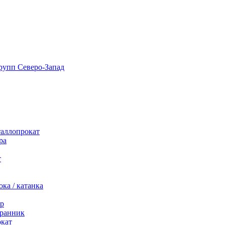
таллопрокат
ра
т
ка / катанка
р
ранник
окат