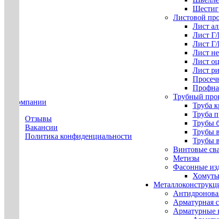
Шестиг
Листовой пр
Лист а
Лист Г
Лист Г
Лист н
Лист о
Лист р
Просеч
Профна
Трубный про
О компании
Труба к
Труба 
Отзывы
Трубы 
Вакансии
Трубы 
Политика конфиденциальности
Трубы 
Винтовые св
Метизы
Фасонные из
Хомуты
Металлоконструкц
Антидронова
Арматурная с
Арматурные 