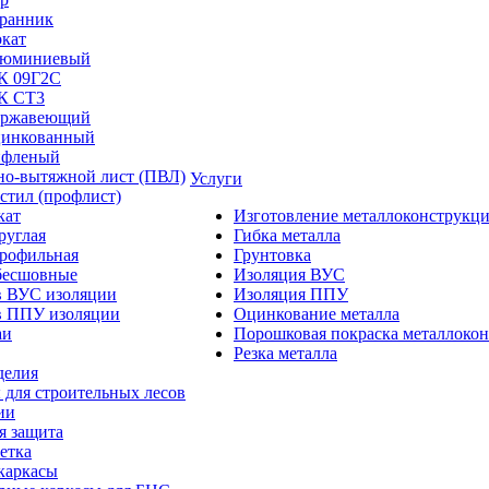
ранник
окат
люминиевый
/К 09Г2С
/К СТ3
ержавеющий
цинкованный
ифленый
но-вытяжной лист (ПВЛ)
Услуги
стил (профлист)
кат
Изготовление металлоконструкц
руглая
Гибка металла
профильная
Грунтовка
бесшовные
Изоляция ВУС
в ВУС изоляции
Изоляция ППУ
в ППУ изоляции
Оцинкование металла
аи
Порошковая покраска металлоко
Резка металла
делия
 для строительных лесов
ии
я защита
етка
каркасы