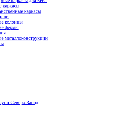
рные каркасы для БНС
е каркасы
анственные каркасы
тали
ие колонны
ие фермы
лия
ые металлоконструкции
лы