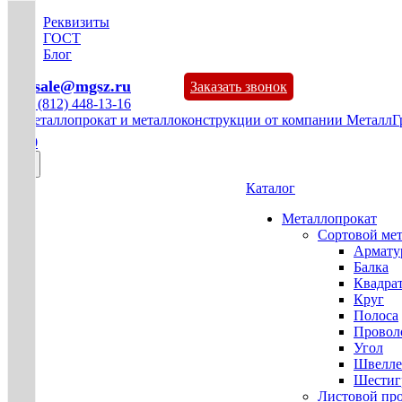
Реквизиты
ГОСТ
Блог
mg-sale@mgsz.ru
Заказать звонок
+7 (812) 448-13-16
0
Каталог
Металлопрокат
Сортовой ме
Армату
Балка
Квадра
Круг
Полоса
Проволо
Угол
Швелле
Шестиг
Листовой пр