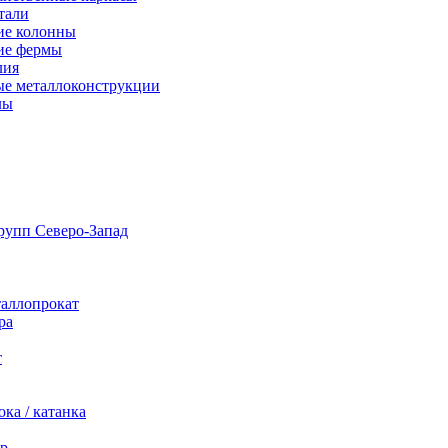
тали
ие колонны
ие фермы
лия
ые металлоконструкции
лы
таллопрокат
ра
т
ка / катанка
р