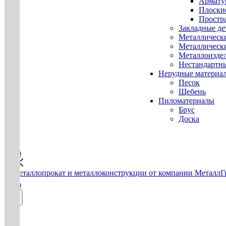
Армату
Плоски
Простр
Закладные де
Металлическ
Металлическ
Металлоизде
Нестандартн
Нерудные материа
Песок
Щебень
Пиломатериалы
Брус
Доска
0
0