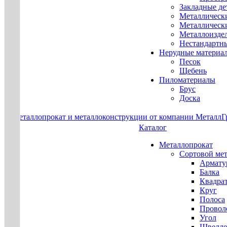
Закладные де
Металлическ
Металлическ
Металлоизде
Нестандартн
Нерудные материа
Песок
Щебень
Пиломатериалы
Брус
Доска
Каталог
Металлопрокат
Сортовой ме
Армату
Балка
Квадра
Круг
Полоса
Проволо
Угол
Швелле