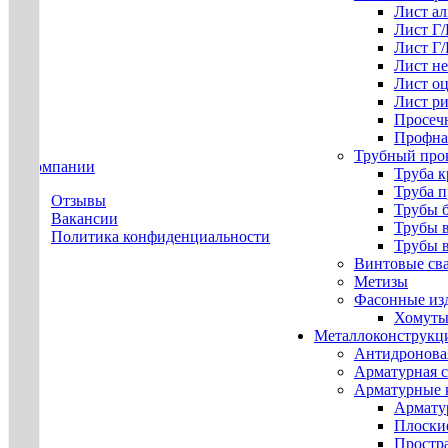
Лист а
Лист Г
Лист Г
Лист н
Лист о
Лист р
Просеч
Профна
Трубный про
О компании
Труба к
Труба 
Отзывы
Трубы 
Вакансии
Трубы 
Политика конфиденциальности
Трубы 
Винтовые св
Метизы
Фасонные из
Хомуты
Металлоконструкц
Антидронова
Арматурная с
Арматурные 
Армату
Плоски
Простр