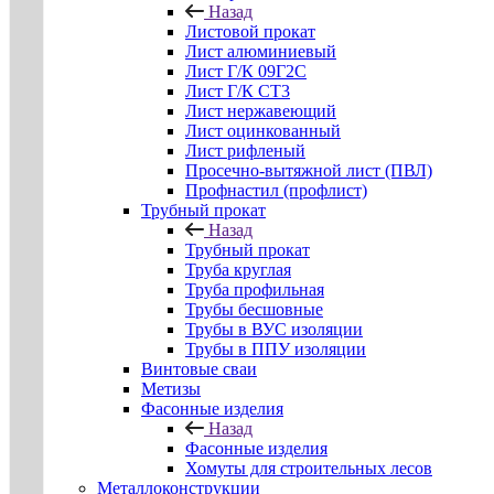
Назад
Листовой прокат
Лист алюминиевый
Лист Г/К 09Г2С
Лист Г/К СТ3
Лист нержавеющий
Лист оцинкованный
Лист рифленый
Просечно-вытяжной лист (ПВЛ)
Профнастил (профлист)
Трубный прокат
Назад
Трубный прокат
Труба круглая
Труба профильная
Трубы бесшовные
Трубы в ВУС изоляции
Трубы в ППУ изоляции
Винтовые сваи
Метизы
Фасонные изделия
Назад
Фасонные изделия
Хомуты для строительных лесов
Металлоконструкции