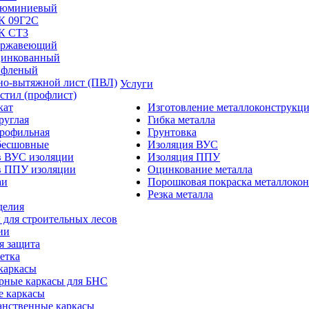
люминиевый
/К 09Г2С
/К СТ3
ержавеющий
цинкованный
ифленый
но-вытяжной лист (ПВЛ)
Услуги
стил (профлист)
кат
Изготовление металлоконструкц
руглая
Гибка металла
профильная
Грунтовка
бесшовные
Изоляция ВУС
в ВУС изоляции
Изоляция ППУ
в ППУ изоляции
Оцинкование металла
аи
Порошковая покраска металлоко
Резка металла
делия
 для строительных лесов
ии
я защита
етка
каркасы
рные каркасы для БНС
е каркасы
анственные каркасы