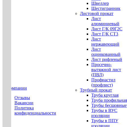
Швеллер
Шестигранник
Листовой прокат
Лист
алюминиевый
Лист Г/К 09Г2С
Лист Г/К СТ3
Лист
нержавеющий
Лист
оцинкованный
Лист рифленый
Просечно-
вытяжной лист
(ПВЛ)
Профнастил
(профлист)
О компании
Трубный прокат
Труба круглая
Отзывы
Труба профильная
Вакансии
Трубы бесшовные
Политика
Трубы в ВУС
конфиденциальности
изоляции
Трубы в ППУ
изоляции