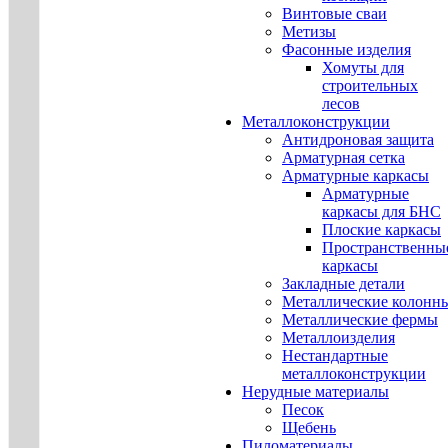
Винтовые сваи
Метизы
Фасонные изделия
Хомуты для
строительных
лесов
Металлоконструкции
Антидроновая защита
Арматурная сетка
Арматурные каркасы
Арматурные
каркасы для БНС
Плоские каркасы
Пространственны
каркасы
Закладные детали
Металлические колонн
Металлические фермы
Металлоизделия
Нестандартные
металлоконструкции
Нерудные материалы
Песок
Щебень
Пиломатериалы