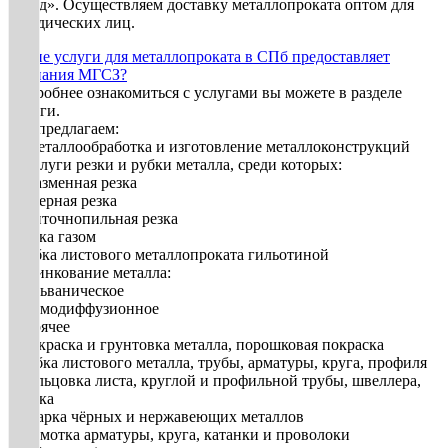
Запад». Осуществляем доставку металлопроката оптом для
юридических лиц.
Какие услуги для металлопроката в СПб предоставляет
компания МГСЗ?
Подробнее ознакомиться с услугами вы можете в разделе
Услуги.
Мы предлагаем:
1. Металлообработка и изготовление металлоконструкций
2. Услуги резки и рубки металла, среди которых:
• плазменная резка
• лазерная резка
• ленточнопильная резка
• резка газом
• рубка листового металлопроката гильотиной
3. Цинкование металла:
• гальваническое
• термодиффузионное
• горячее
• Покраска и грунтовка металла, порошковая покраска
• Гибка листового металла, трубы, арматуры, круга, профиля
• Вальцовка листа, круглой и профильной трубы, швеллера,
уголка
• Сварка чёрных и нержавеющих металлов
• Размотка арматуры, круга, катанки и проволоки