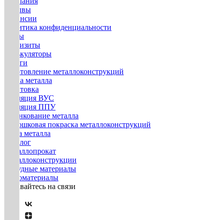
Компания
Отзывы
Вакансии
Политика конфиденциальности
Госты
Реквизиты
Калькуляторы
Услуги
Изготовление металлоконструкций
Гибка металла
Грунтовка
Изоляция ВУС
Изоляция ППУ
Оцинкование металла
Порошковая покраска металлоконструкций
Резка металла
Каталог
Металлопрокат
Металлоконструкции
Нерудные материалы
Пиломатериалы
Оставайтесь на связи