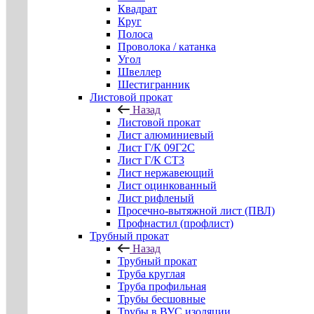
Квадрат
Круг
Полоса
Проволока / катанка
Угол
Швеллер
Шестигранник
Листовой прокат
Назад
Листовой прокат
Лист алюминиевый
Лист Г/К 09Г2С
Лист Г/К СТ3
Лист нержавеющий
Лист оцинкованный
Лист рифленый
Просечно-вытяжной лист (ПВЛ)
Профнастил (профлист)
Трубный прокат
Назад
Трубный прокат
Труба круглая
Труба профильная
Трубы бесшовные
Трубы в ВУС изоляции