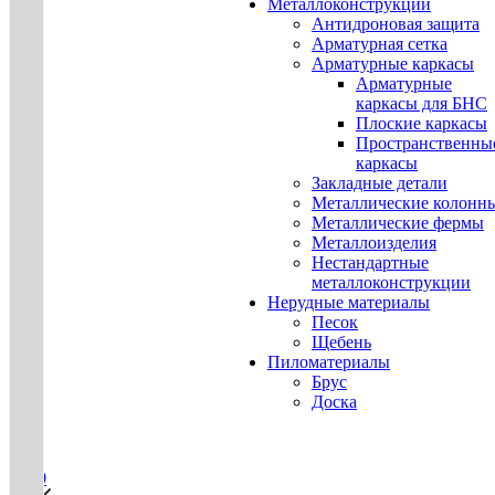
Металлоконструкции
Антидроновая защита
Арматурная сетка
Арматурные каркасы
Арматурные
каркасы для БНС
Плоские каркасы
Пространственны
каркасы
Закладные детали
Металлические колонн
Металлические фермы
Металлоизделия
Нестандартные
металлоконструкции
Нерудные материалы
Песок
Щебень
Пиломатериалы
Брус
Доска
0