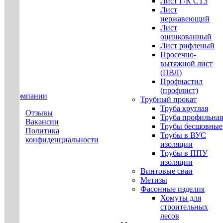
Лист Г/К СТ3
Лист
нержавеющий
Лист
оцинкованный
Лист рифленый
Просечно-
вытяжной лист
(ПВЛ)
Профнастил
(профлист)
О компании
Трубный прокат
Труба круглая
Отзывы
Труба профильная
Вакансии
Трубы бесшовные
Политика
Трубы в ВУС
конфиденциальности
изоляции
Трубы в ППУ
изоляции
Винтовые сваи
Метизы
Фасонные изделия
Хомуты для
строительных
лесов