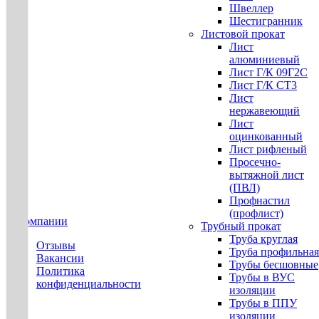
Швеллер
Шестигранник
Листовой прокат
Лист
алюминиевый
Лист Г/К 09Г2С
Лист Г/К СТ3
Лист
нержавеющий
Лист
оцинкованный
Лист рифленый
Просечно-
вытяжной лист
(ПВЛ)
Профнастил
(профлист)
О компании
Трубный прокат
Труба круглая
Отзывы
Труба профильная
Вакансии
Трубы бесшовные
Политика
Трубы в ВУС
конфиденциальности
изоляции
Трубы в ППУ
изоляции