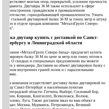
осуществляют монтаж опор, перекрытий, усиление прочности
фундамента. Двутавры 36 М также используют в сфере
машиностроения, гражданском и промышленном
строительстве, горнодобывающей промышленности. Узнать
цену стальной двутавровой балки 36 М за тонну, метр и штуку
можно в отделе продаж компании "МеталлГрупп Северо-
Запад".
Балка двутавр купить с доставкой по Санкт-
Петербургу и Ленинградской области
Компания «МеталлГрупп Северо-Запад» предлагает купить
двутавровую балку 36 М по цене за метр или тонну оптом в
СПб. О скидках и специальных предложениях вы можете
узнать у менеджера. Доставим на объект двутавровую балку с
уклоном внутренних граней полок и с параллельными
гранями.
Наша компания осуществляет доставку балки двутавровой по
городу Санкт-Петербург и населённым пунктам
Ленинградской области: Гатчина, Выборг, Сосновый Бор,
Тихвин, Кириши, Кингисепп, Всеволожск, Волхов,
Сертолово, Луга. Также доставим заказ на ваш объект в
городах: Москва, Мурманск, Петрозаводск, Великий