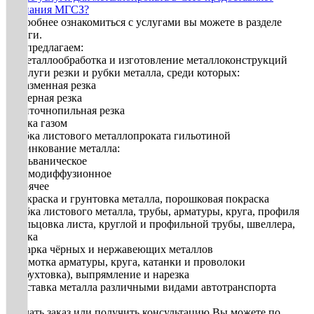
компания МГСЗ?
Подробнее ознакомиться с услугами вы можете в разделе
Услуги.
Мы предлагаем:
1. Металлообработка и изготовление металлоконструкций
2. Услуги резки и рубки металла, среди которых:
• плазменная резка
• лазерная резка
• ленточнопильная резка
• резка газом
• рубка листового металлопроката гильотиной
3. Цинкование металла:
• гальваническое
• термодиффузионное
• горячее
• Покраска и грунтовка металла, порошковая покраска
• Гибка листового металла, трубы, арматуры, круга, профиля
• Вальцовка листа, круглой и профильной трубы, швеллера,
уголка
• Сварка чёрных и нержавеющих металлов
• Размотка арматуры, круга, катанки и проволоки
(разбухтовка), выпрямление и нарезка
• Доставка металла различными видами автотранспорта
Сделать заказ или получить консультацию Вы можете по