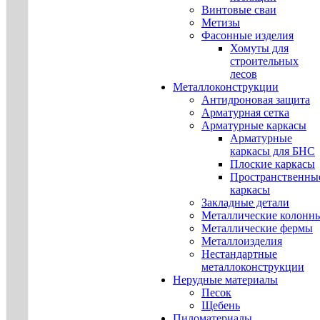
Винтовые сваи
Метизы
Фасонные изделия
Хомуты для
строительных
лесов
Металлоконструкции
Антидроновая защита
Арматурная сетка
Арматурные каркасы
Арматурные
каркасы для БНС
Плоские каркасы
Пространственны
каркасы
Закладные детали
Металлические колонн
Металлические фермы
Металлоизделия
Нестандартные
металлоконструкции
Нерудные материалы
Песок
Щебень
Пиломатериалы