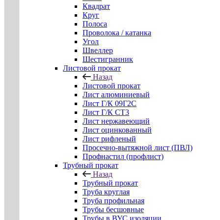
Квадрат
Круг
Полоса
Проволока / катанка
Угол
Швеллер
Шестигранник
Листовой прокат
Назад
Листовой прокат
Лист алюминиевый
Лист Г/К 09Г2С
Лист Г/К СТ3
Лист нержавеющий
Лист оцинкованный
Лист рифленый
Просечно-вытяжной лист (ПВЛ)
Профнастил (профлист)
Трубный прокат
Назад
Трубный прокат
Труба круглая
Труба профильная
Трубы бесшовные
Трубы в ВУС изоляции