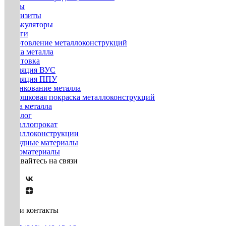
Госты
Реквизиты
Калькуляторы
Услуги
Изготовление металлоконструкций
Гибка металла
Грунтовка
Изоляция ВУС
Изоляция ППУ
Оцинкование металла
Порошковая покраска металлоконструкций
Резка металла
Каталог
Металлопрокат
Металлоконструкции
Нерудные материалы
Пиломатериалы
Оставайтесь на связи
Наши контакты