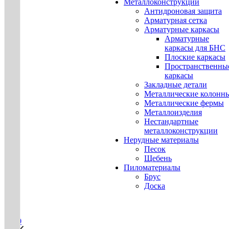
Металлоконструкции
Антидроновая защита
Арматурная сетка
Арматурные каркасы
Арматурные
каркасы для БНС
Плоские каркасы
Пространственны
каркасы
Закладные детали
Металлические колонн
Металлические фермы
Металлоизделия
Нестандартные
металлоконструкции
Нерудные материалы
Песок
Щебень
Пиломатериалы
Брус
Доска
0