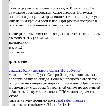
Самовывоз двутавровой балки со склада. Кроме того, Вы
всегда можете воспользоваться самовывозом. Погрузка
металла на складе краном производится только в открытую
машину нашим краном бесплатно. При ручной погрузке в
крытый транспорт дополнительная оплата.
Наши специалисты ответят на все дополнительные вопросы
по телефону 8 (812) 448-13-16.
Характеристики
Длина, м
12
Вопрос - ответ
Вопрос-ответ
Как заказать балку двутавр в Санкт-Петербурге?
В компании «МеталлГрупп Северо-Запад» можно заказать
двутавровую балку со склада. Если вы предоставите чертежи,
мы выпустим необходимую партию продукции. Предлагаем
купить арматуру с заводской гарантией оптом по доступной
цене. Заказать балку с доставкой в СПб можно одним из
способов:
• Написать на электронную почту
mg-sale@mgsz.ru
• Позвонить по телефону 8 (812) 448-13-16