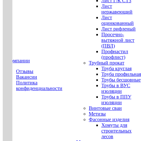
Лист Г/К СТ3
Лист
нержавеющий
Лист
оцинкованный
Лист рифленый
Просечно-
вытяжной лист
(ПВЛ)
Профнастил
(профлист)
О компании
Трубный прокат
Труба круглая
Отзывы
Труба профильная
Вакансии
Трубы бесшовные
Политика
Трубы в ВУС
конфиденциальности
изоляции
Трубы в ППУ
изоляции
Винтовые сваи
Метизы
Фасонные изделия
Хомуты для
строительных
лесов