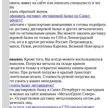
• Оставить заявку на сайте или написать специалисту в чат
онлайн
• Заказать обратный звонок
Как оформить доставку двутавровой балки по Санкт-
Петербургу?
Мы работаем с транспортами компаниями и готовы подобрать
для вас доставку двутавровой балки и других металлических
изделий по оптимальным ценам. Вы можете заказать доставку
двутавровой балки не только по СПб и Ленинградской
области, но и в другие регионы России: Петрозаводск,
Мурманск, Псков, республика Карелия, Великий Новгород и
др.
Самовывоз.
Кроме того, Вы всегда можете воспользоваться
самовывозом. Погрузка металла на складе краном
производится только в открытую машину нашим краном
бесплатно. При ручной погрузке в крытый транспорт
дополнительная оплата. Стоимость ручной погрузки вы
можете узнать у наших менеджеров.
Где купить балку двутавровую?
Купить двутавровую балку в Санкт-Петербурге по выгодным
ценам можно на сайте компании «МеталлГрупп Северо-
Запад». Осуществляем доставку металлопроката оптом для
юридических лиц.
Какие услуги для металлопроката в СПб предоставляет