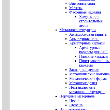
Винтовые сваи
Метизы
Фасонные изделия
Хомуты для
строительных
лесов
Металлоконструкции
Антидроновая защита
Арматурная сетка
Арматурные каркасы
Арматурные
каркасы для БНС
Плоские каркасы
Пространственны
каркасы
Закладные детали
Металлические колонн
Металлические фермы
Металлоизделия
Нестандартные
металлоконструкции
Нерудные материалы
Песок
Щебень
Пиломатериалы