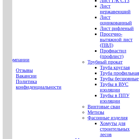
Лист Г/К СТ3
Лист
нержавеющий
Лист
оцинкованный
Лист рифленый
Просечно-
вытяжной лист
(ПВЛ)
Профнастил
(профлист)
О компании
Трубный прокат
Труба круглая
Отзывы
Труба профильная
Вакансии
Трубы бесшовные
Политика
Трубы в ВУС
конфиденциальности
изоляции
Трубы в ППУ
изоляции
Винтовые сваи
Метизы
Фасонные изделия
Хомуты для
строительных
лесов