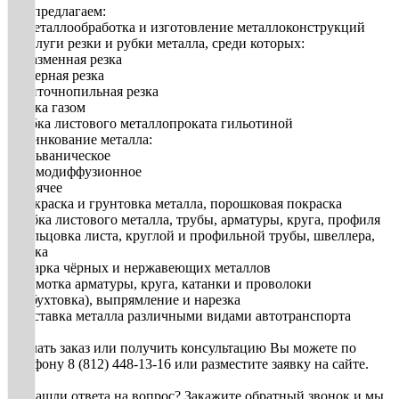
Мы предлагаем:
1. Металлообработка и изготовление металлоконструкций
2. Услуги резки и рубки металла, среди которых:
• плазменная резка
• лазерная резка
• ленточнопильная резка
• резка газом
• рубка листового металлопроката гильотиной
3. Цинкование металла:
• гальваническое
• термодиффузионное
• горячее
• Покраска и грунтовка металла, порошковая покраска
• Гибка листового металла, трубы, арматуры, круга, профиля
• Вальцовка листа, круглой и профильной трубы, швеллера,
уголка
• Сварка чёрных и нержавеющих металлов
• Размотка арматуры, круга, катанки и проволоки
(разбухтовка), выпрямление и нарезка
• Доставка металла различными видами автотранспорта
Сделать заказ или получить консультацию Вы можете по
телефону 8 (812) 448-13-16 или разместите заявку на сайте.
Не нашли ответа на вопрос? Закажите обратный звонок и мы