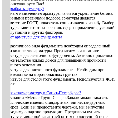
проконсультируем Вас!
Как выбрать арматуру?
Главным назначением арматуры является укрепление бетона.
Основными правилами подбора арматуры является
соответствие ГОСТ, показатель сопротивления изгибу. Выбор
арматуры зависит от назначения, сферы применения, условий
эксплуатации и других факторов.
Расчет арматуры для фундамента
Для различного вида фундамента необходим определенный
вид и количество арматуры. Предлагаем реализацию:
• Арматура для ленточного фундамента. Активно применяют
в строительстве жилых домов для повышения прочности
бетонного основания.
• Арматура для плиточного фундамента. Необходим при
строительстве на морозоопасных грунтах.
• Арматура для столбчатого фундамента. Используется в ЖБИ
опорах
Как заказать арматуру в Санкт-Петербурге?
В компании «МеталлГрупп Северо-Запад» можно заказать
металлические изделия стандартных или нестандартных
размеров. Если вы предоставите чертежи, мы выпустим
необходимую партию продукции. Предлагаем купить
арматуру с заводской гарантией оптом по доступной цене.