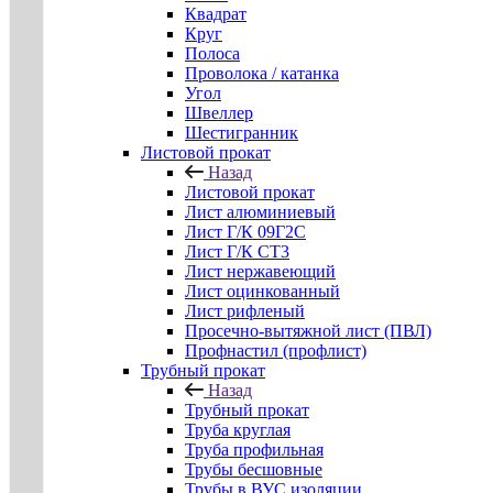
Квадрат
Круг
Полоса
Проволока / катанка
Угол
Швеллер
Шестигранник
Листовой прокат
Назад
Листовой прокат
Лист алюминиевый
Лист Г/К 09Г2С
Лист Г/К СТ3
Лист нержавеющий
Лист оцинкованный
Лист рифленый
Просечно-вытяжной лист (ПВЛ)
Профнастил (профлист)
Трубный прокат
Назад
Трубный прокат
Труба круглая
Труба профильная
Трубы бесшовные
Трубы в ВУС изоляции