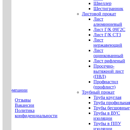
Швеллер
Шестигранник
Листовой прокат
Лист
алюминиевый
Лист Г/К 09Г2С
Лист Г/К СТ3
Лист
нержавеющий
Лист
оцинкованный
Лист рифленый
Просечно-
вытяжной лист
(ПВЛ)
Профнастил
(профлист)
О компании
Трубный прокат
Труба круглая
Отзывы
Труба профильная
Вакансии
Трубы бесшовные
Политика
Трубы в ВУС
конфиденциальности
изоляции
Трубы в ППУ
изоляции