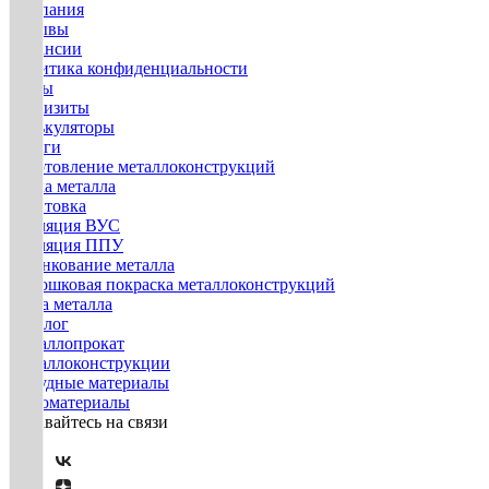
Компания
Отзывы
Вакансии
Политика конфиденциальности
Госты
Реквизиты
Калькуляторы
Услуги
Изготовление металлоконструкций
Гибка металла
Грунтовка
Изоляция ВУС
Изоляция ППУ
Оцинкование металла
Порошковая покраска металлоконструкций
Резка металла
Каталог
Металлопрокат
Металлоконструкции
Нерудные материалы
Пиломатериалы
Оставайтесь на связи