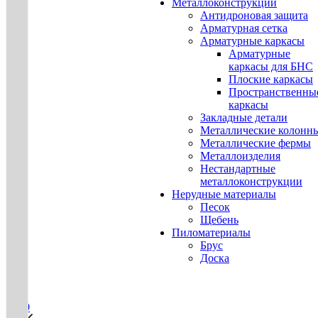
Металлоконструкции
Антидроновая защита
Арматурная сетка
Арматурные каркасы
Арматурные
каркасы для БНС
Плоские каркасы
Пространственны
каркасы
Закладные детали
Металлические колонн
Металлические фермы
Металлоизделия
Нестандартные
металлоконструкции
Нерудные материалы
Песок
Щебень
Пиломатериалы
Брус
Доска
0