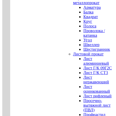
металлопрокат
Арматура
Балка
Квадрат
Круг
Полоса
Проволока /
катанка
Угол
Швеллер
Шестигранник
Листовой прокат
Лист
алюминиевый
Лист Г/К 09Г2С
Лист Г/К СТ3
Лист
нержавеющий
Лист
оцинкованный
Лист рифленый
Просечно-
вытяжной лист
(ПВЛ)
Профнастил