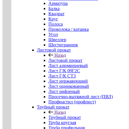
Арматура
Балка
Квадрат
Круг
Полоса
Проволока / катанка
Угол
Швеллер
Шестигранник
Листовой прокат
Назад
Листовой прокат
Лист алюминиевый
Лист Г/К 09Г2С
Лист Г/К СТ3
Лист нержавеющий
Лист оцинкованный
Лист рифленый
Просечно-вытяжной лист (ПВЛ)
Профнастил (профлист)
Трубный прокат
Назад
Трубный прокат
Труба круглая
Труба профильная