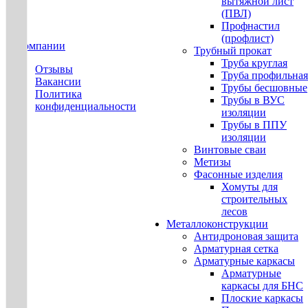
вытяжной лист
(ПВЛ)
Профнастил
(профлист)
О компании
Трубный прокат
Труба круглая
Отзывы
Труба профильная
Вакансии
Трубы бесшовные
Политика
Трубы в ВУС
конфиденциальности
изоляции
Трубы в ППУ
изоляции
Винтовые сваи
Метизы
Фасонные изделия
Хомуты для
строительных
лесов
Металлоконструкции
Антидроновая защита
Арматурная сетка
Арматурные каркасы
Арматурные
каркасы для БНС
Плоские каркасы