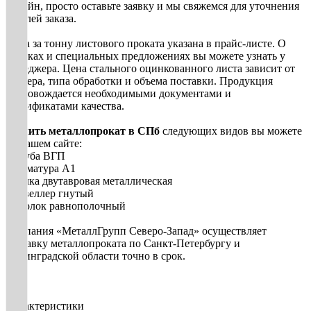
онлайн, просто оставьте заявку и мы свяжемся для уточнения
деталей заказа.
Цена за тонну листового проката указана в прайс-листе. О
скидках и специальных предложениях вы можете узнать у
менеджера. Цена стального оцинкованного листа зависит от
размера, типа обработки и объема поставки. Продукция
сопровождается необходимыми документами и
сертификатами качества.
Купить металлопрокат в СПб
следующих видов вы можете
на нашем сайте:
• Труба ВГП
• Арматура А1
• Балка двутавровая металлическая
• Швеллер гнутый
• Уголок равнополочный
Компания «МеталлГрупп Северо-Запад» осуществляет
доставку металлопроката по Санкт-Петербургу и
Ленинградской области точно в срок.
Характеристики