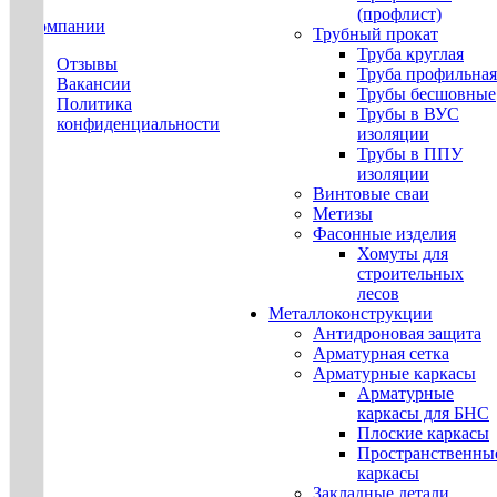
(профлист)
О компании
Трубный прокат
Труба круглая
Отзывы
Труба профильная
Вакансии
Трубы бесшовные
Политика
Трубы в ВУС
конфиденциальности
изоляции
Трубы в ППУ
изоляции
Винтовые сваи
Метизы
Фасонные изделия
Хомуты для
строительных
лесов
Металлоконструкции
Антидроновая защита
Арматурная сетка
Арматурные каркасы
Арматурные
каркасы для БНС
Плоские каркасы
Пространственны
каркасы
Закладные детали