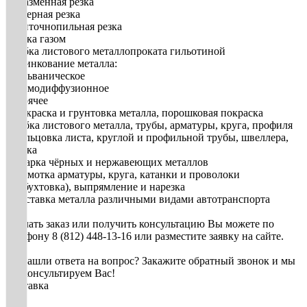
• плазменная резка
• лазерная резка
• ленточнопильная резка
• резка газом
• рубка листового металлопроката гильотиной
3. Цинкование металла:
• гальваническое
• термодиффузионное
• горячее
• Покраска и грунтовка металла, порошковая покраска
• Гибка листового металла, трубы, арматуры, круга, профиля
• Вальцовка листа, круглой и профильной трубы, швеллера,
уголка
• Сварка чёрных и нержавеющих металлов
• Размотка арматуры, круга, катанки и проволоки
(разбухтовка), выпрямление и нарезка
• Доставка металла различными видами автотранспорта
Сделать заказ или получить консультацию Вы можете по
телефону 8 (812) 448-13-16 или разместите заявку на сайте.
Не нашли ответа на вопрос? Закажите обратный звонок и мы
проконсультируем Вас!
Доставка