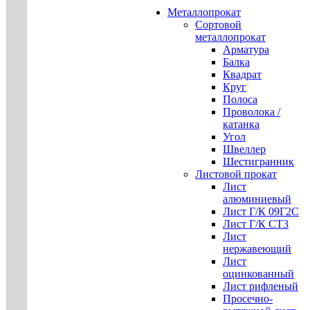
Металлопрокат
Сортовой
металлопрокат
Арматура
Балка
Квадрат
Круг
Полоса
Проволока /
катанка
Угол
Швеллер
Шестигранник
Листовой прокат
Лист
алюминиевый
Лист Г/К 09Г2С
Лист Г/К СТ3
Лист
нержавеющий
Лист
оцинкованный
Лист рифленый
Просечно-