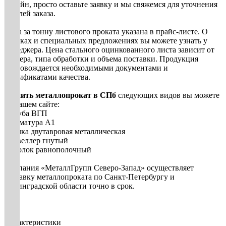
онлайн, просто оставьте заявку и мы свяжемся для уточнения
деталей заказа.
Цена за тонну листового проката указана в прайс-листе. О
скидках и специальных предложениях вы можете узнать у
менеджера. Цена стального оцинкованного листа зависит от
размера, типа обработки и объема поставки. Продукция
сопровождается необходимыми документами и
сертификатами качества.
Купить металлопрокат в СПб
следующих видов вы можете
на нашем сайте:
• Труба ВГП
• Арматура А1
• Балка двутавровая металлическая
• Швеллер гнутый
• Уголок равнополочный
Компания «МеталлГрупп Северо-Запад» осуществляет
доставку металлопроката по Санкт-Петербургу и
Ленинградской области точно в срок.
Характеристики