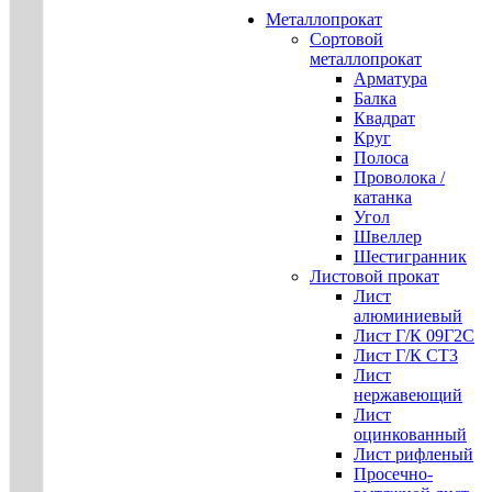
Металлопрокат
Сортовой
металлопрокат
Арматура
Балка
Квадрат
Круг
Полоса
Проволока /
катанка
Угол
Швеллер
Шестигранник
Листовой прокат
Лист
алюминиевый
Лист Г/К 09Г2С
Лист Г/К СТ3
Лист
нержавеющий
Лист
оцинкованный
Лист рифленый
Просечно-