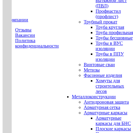
вытяжной лист
(ПВЛ)
Профнастил
(профлист)
О компании
Трубный прокат
Труба круглая
Отзывы
Труба профильная
Вакансии
Трубы бесшовные
Политика
Трубы в ВУС
конфиденциальности
изоляции
Трубы в ППУ
изоляции
Винтовые сваи
Метизы
Фасонные изделия
Хомуты для
строительных
лесов
Металлоконструкции
Антидроновая защита
Арматурная сетка
Арматурные каркасы
Арматурные
каркасы для БНС
Плоские каркасы