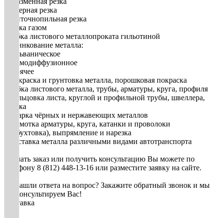
• плазменная резка
• лазерная резка
• ленточнопильная резка
• резка газом
• рубка листового металлопроката гильотиной
3. Цинкование металла:
• гальваническое
• термодиффузионное
• горячее
• Покраска и грунтовка металла, порошковая покраска
• Гибка листового металла, трубы, арматуры, круга, профиля
• Вальцовка листа, круглой и профильной трубы, швеллера,
уголка
• Сварка чёрных и нержавеющих металлов
• Размотка арматуры, круга, катанки и проволоки
(разбухтовка), выпрямление и нарезка
• Доставка металла различными видами автотранспорта
Сделать заказ или получить консультацию Вы можете по
телефону 8 (812) 448-13-16 или разместите заявку на сайте.
Не нашли ответа на вопрос? Закажите обратный звонок и мы
проконсультируем Вас!
Доставка