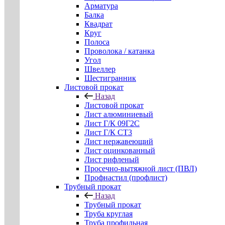
Арматура
Балка
Квадрат
Круг
Полоса
Проволока / катанка
Угол
Швеллер
Шестигранник
Листовой прокат
Назад
Листовой прокат
Лист алюминиевый
Лист Г/К 09Г2С
Лист Г/К СТ3
Лист нержавеющий
Лист оцинкованный
Лист рифленый
Просечно-вытяжной лист (ПВЛ)
Профнастил (профлист)
Трубный прокат
Назад
Трубный прокат
Труба круглая
Труба профильная