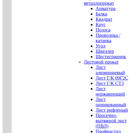
металлопрокат
Арматура
Балка
Квадрат
Круг
Полоса
Проволока /
катанка
Угол
Швеллер
Шестигранник
Листовой прокат
Лист
алюминиевый
Лист Г/К 09Г2С
Лист Г/К СТ3
Лист
нержавеющий
Лист
оцинкованный
Лист рифленый
Просечно-
вытяжной лист
(ПВЛ)
Профнастил