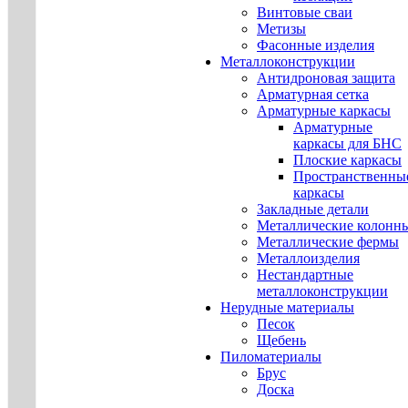
Винтовые сваи
Метизы
Фасонные изделия
Металлоконструкции
Антидроновая защита
Арматурная сетка
Арматурные каркасы
Арматурные
каркасы для БНС
Плоские каркасы
Пространственны
каркасы
Закладные детали
Металлические колонн
Металлические фермы
Металлоизделия
Нестандартные
металлоконструкции
Нерудные материалы
Песок
Щебень
Пиломатериалы
Брус
Доска