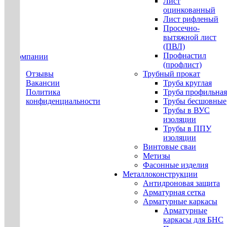
Лист
оцинкованный
Лист рифленый
Просечно-
вытяжной лист
(ПВЛ)
Профнастил
О компании
(профлист)
Отзывы
Трубный прокат
Вакансии
Труба круглая
Политика
Труба профильная
конфиденциальности
Трубы бесшовные
Трубы в ВУС
изоляции
Трубы в ППУ
изоляции
Винтовые сваи
Метизы
Фасонные изделия
Металлоконструкции
Антидроновая защита
Арматурная сетка
Арматурные каркасы
Арматурные
каркасы для БНС