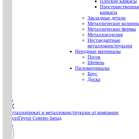
Плоские каркасы
Пространственны
каркасы
Закладные детали
Металлические колонн
Металлические фермы
Металлоизделия
Нестандартные
металлоконструкции
Нерудные материалы
Песок
Щебень
Пиломатериалы
Брус
Доска
0
0